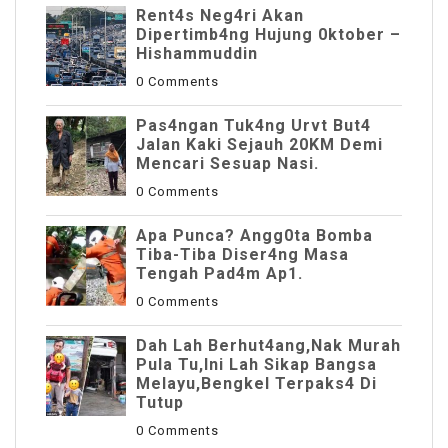
Rent4s Neg4ri Akan
Dipertimb4ng Hujung 0ktober –
Hishammuddin
0 Comments
Pas4ngan Tuk4ng Urvt But4
JaIan Kaki Sejauh 20KM Demi
Mencari Sesuap Nasi.
0 Comments
Apa Punca? Angg0ta Bomba
Tiba-Tiba Diser4ng Masa
Tengah Pad4m Ap1.
0 Comments
Dah Lah Berhut4ang,Nak Murah
Pula Tu,Ini Lah Sikap Bangsa
Melayu,Bengkel Terpaks4 Di
Tutup
0 Comments