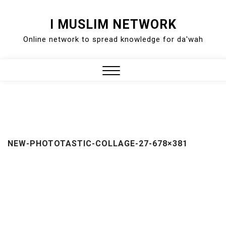
Skip
I MUSLIM NETWORK
to
Online network to spread knowledge for da'wah
content
Close
Menu
NEW-PHOTOTASTIC-COLLAGE-27-678×381