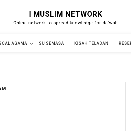
I MUSLIM NETWORK
Online network to spread knowledge for da'wah
SOAL AGAMA
ISU SEMASA
KISAH TELADAN
RESE
 AM