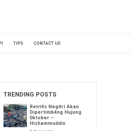
PI
TIPS
CONTACT US
TRENDING POSTS
Rent4s Neg4ri Akan
Dipertimb4ng Hujung
0ktober –
Hishammuddin