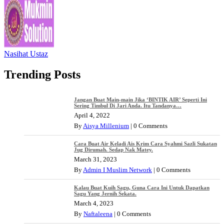
Nasihat Ustaz
Trending Posts
Jangan Buat Main-main Jika ‘BINTIK AIR’ Seperti Ini
Sering Timbul Di Jari Anda. Itu Tandanya…
April 4, 2022
By
Aisya Millenium
|
0 Comments
Cara Buat Air Keladi Ais Krim Cara Syahmi Sazli Sukatan
Jug Dirumah. Sedap Nak Matey.
March 31, 2023
By
Admin I Muslim Network
|
0 Comments
Kalau Buat Kuih Sagu, Guna Cara Ini Untuk Dapatkan
Sagu Yang Jernih Sekata.
March 4, 2023
By
Naftaleena
|
0 Comments