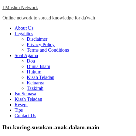
Skip
I Muslim Network
to
Online network to spread knowledge for da'wah
content
Close
About Us
Menu
Legalities
Disclaimer
Privacy Policy
Terms and Conditions
Soal Agama
Doa
Dunia Islam
Hukum
Kisah Teladan
Keluarga
Tazkirah
Isu Semasa
Kisah Teladan
Resepi
Tips
Contact Us
Ibu-kucing-susukan-anak-dalam-main