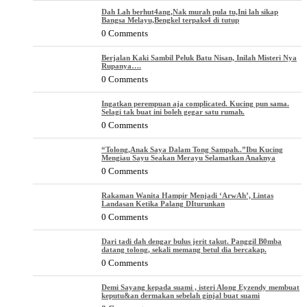
Dah Lah berhut4ang,Nak murah pula tu,Ini lah sikap
Bangsa Melayu,Bengkel terpaks4 di tutup
0 Comments
Berjalan Kaki Sambil Peluk Batu Nisan, Inilah Misteri Nya
Rupanya….
0 Comments
Ingatkan perempuan aja complicated. Kucing pun sama.
Selagi tak buat ini boleh gegar satu rumah.
0 Comments
“Tolong,Anak Saya Dalam Tong Sampah..”Ibu Kucing
Mengiau Sayu Seakan Merayu Selamatkan Anaknya
0 Comments
Rakaman Wanita Hampir Menjadi ‘ArwAh’, Lintas
Landasan Ketika Palang DIturunkan
0 Comments
Dari tadi dah dengar bulus jerit takut. Panggil B0mba
datang tolong, sekali memang betul dia bercakap.
0 Comments
Demi Sayang kepada suami , isteri Along Eyzendy membuat
keputu&an dermakan sebelah ginjal buat suami