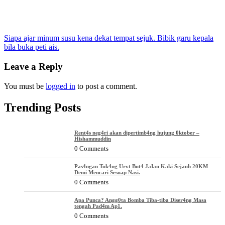
Post
Siapa ajar minum susu kena dekat tempat sejuk. Bibik garu kepala
bila buka peti ais.
navigation
Leave a Reply
You must be
logged in
to post a comment.
Trending Posts
Rent4s neg4ri akan dipertimb4ng hujung 0ktober –
Hishammuddin
0 Comments
Pas4ngan Tuk4ng Urvt But4 JaIan Kaki Sejauh 20KM
Demi Mencari Sesuap Nasi.
0 Comments
Apa Punca? Angg0ta Bomba Tiba-tiba Diser4ng Masa
tengah Pad4m Ap1.
0 Comments