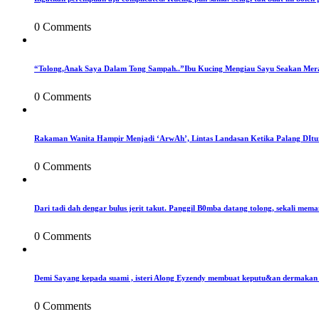
0 Comments
“Tolong,Anak Saya Dalam Tong Sampah..”Ibu Kucing Mengiau Sayu Seakan Mer
0 Comments
Rakaman Wanita Hampir Menjadi ‘ArwAh’, Lintas Landasan Ketika Palang DIt
0 Comments
Dari tadi dah dengar bulus jerit takut. Panggil B0mba datang tolong, sekali mema
0 Comments
Demi Sayang kepada suami , isteri Along Eyzendy membuat keputu&an dermakan s
0 Comments