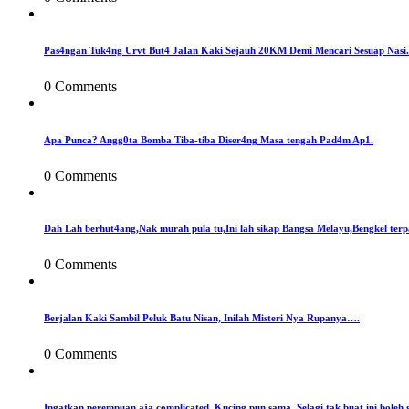
Pas4ngan Tuk4ng Urvt But4 JaIan Kaki Sejauh 20KM Demi Mencari Sesuap Nasi.
0 Comments
Apa Punca? Angg0ta Bomba Tiba-tiba Diser4ng Masa tengah Pad4m Ap1.
0 Comments
Dah Lah berhut4ang,Nak murah pula tu,Ini lah sikap Bangsa Melayu,Bengkel terp
0 Comments
Berjalan Kaki Sambil Peluk Batu Nisan, Inilah Misteri Nya Rupanya….
0 Comments
Ingatkan perempuan aja complicated. Kucing pun sama. Selagi tak buat ini boleh 