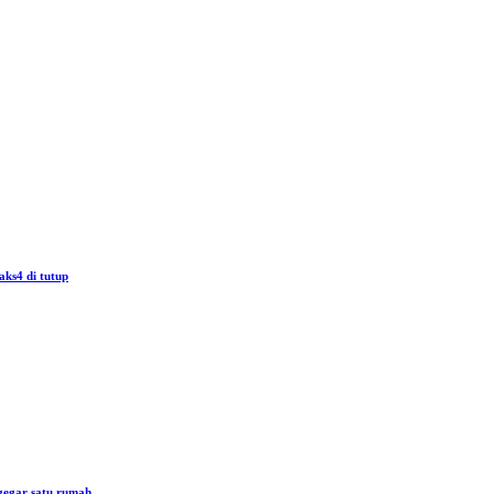
aks4 di tutup
gegar satu rumah.