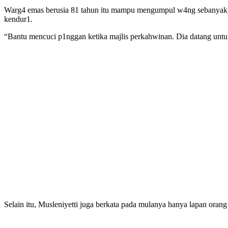
Warg4 emas berusia 81 tahun itu mampu mengumpul w4ng sebanyak i
kendur1.
“Bantu mencuci p1nggan ketika majlis perkahwinan. Dia datang untuk
Selain itu, Musleniyetti juga berkata pada mulanya hanya lapan oran