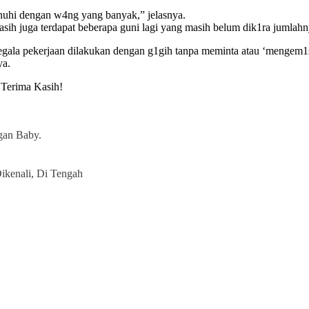
penuhi dengan w4ng yang banyak,” jelasnya.
ih juga terdapat beberapa guni lagi yang masih belum dik1ra jumlahn
Segala pekerjaan dilakukan dengan g1gih tanpa meminta atau ‘mengem1
ya.
Terima Kasih!
gan Baby.
ikenali, Di Tengah