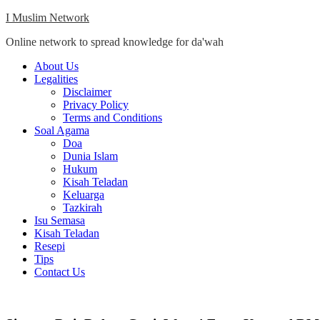
Skip
I Muslim Network
to
Online network to spread knowledge for da'wah
content
Close
About Us
Menu
Legalities
Disclaimer
Privacy Policy
Terms and Conditions
Soal Agama
Doa
Dunia Islam
Hukum
Kisah Teladan
Keluarga
Tazkirah
Isu Semasa
Kisah Teladan
Resepi
Tips
Contact Us