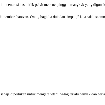
tu menerusi hasil tit1k pelvh mencuci pinggan mangkvk yang diguna
 memberi bantvan. Orang bagi dia duit dan simpan,” kata salah seorang
g sahaja diperlukan untuk meng1ra tetapi, w4ng terlalu banyak dan ber