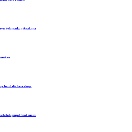
ayu Selamatkan Anaknya
urunkan
ng betul dia bercakap.
ebelah ginjal buat suami