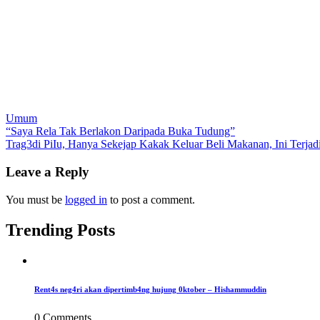
Umum
Post
“Saya Rela Tak Berlakon Daripada Buka Tudung”
Trag3di PiIu, Hanya Sekejap Kakak Keluar Beli Makanan, Ini Terjad
navigation
Leave a Reply
You must be
logged in
to post a comment.
Trending Posts
Rent4s neg4ri akan dipertimb4ng hujung 0ktober – Hishammuddin
0 Comments