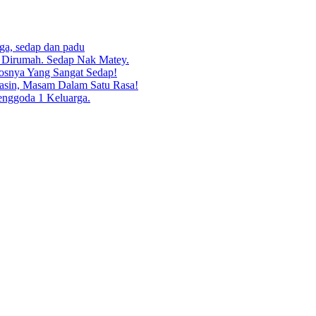
rga, sedap dan padu
g Dirumah. Sedap Nak Matey.
osnya Yang Sangat Sedap!
asin, Masam Dalam Satu Rasa!
enggoda 1 Keluarga.