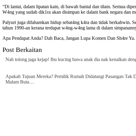
“Di lantai, dalam lipatan kain, di bawah bantal dan tilam. Semua di
W4ng yang sudah dik1ra akan disimpan ke dalam bank negara dan mas
Palyuri juga difahamkan hidup sebat4ng k4ra dan tidak berkahwin. 
tahun 1990-an kerana terdapat w4ng-w4ng lama di dalam simpanann
Apa Pendapat Anda? Dah Baca, Jangan Lupa Komen Dan Sh4re Ya. 
Post Berkaitan
Nah tolong jaga kejap! Ibu kucing bawa anak dia nak kenalkan den
Apakah Tujuan Mereka? Pemilik Rumah Didatangi Pasangan Tak D
Malam Buta…