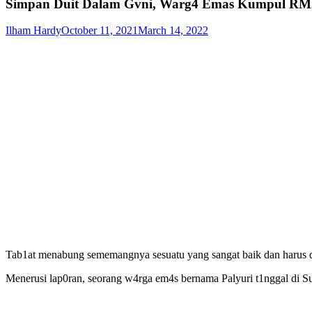
Simpan Duit Dalam Gvni, Warg4 Emas Kumpul RM23
Ilham Hardy
October 11, 2021
March 14, 2022
Tab1at menabung sememangnya sesuatu yang sangat baik dan harus dite
Menerusi lap0ran, seorang w4rga em4s bernama Palyuri t1nggal di 