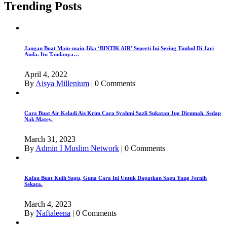
Trending Posts
Jangan Buat Main-main Jika ‘BINTIK AIR’ Seperti Ini Sering Timbul Di Jari
Anda. Itu Tandanya…
April 4, 2022
By
Aisya Millenium
|
0 Comments
Cara Buat Air Keladi Ais Krim Cara Syahmi Sazli Sukatan Jug Dirumah. Sedap
Nak Matey.
March 31, 2023
By
Admin I Muslim Network
|
0 Comments
Kalau Buat Kuih Sagu, Guna Cara Ini Untuk Dapatkan Sagu Yang Jernih
Sekata.
March 4, 2023
By
Naftaleena
|
0 Comments