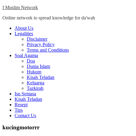
Skip
I Muslim Network
to
Online network to spread knowledge for da'wah
content
Close
About Us
Menu
Legalities
Disclaimer
Privacy Policy
Terms and Conditions
Soal Agama
Doa
Dunia Islam
Hukum
Kisah Teladan
Keluarga
Tazkirah
Isu Semasa
Kisah Teladan
Resepi
Tips
Contact Us
kucingmotorrr