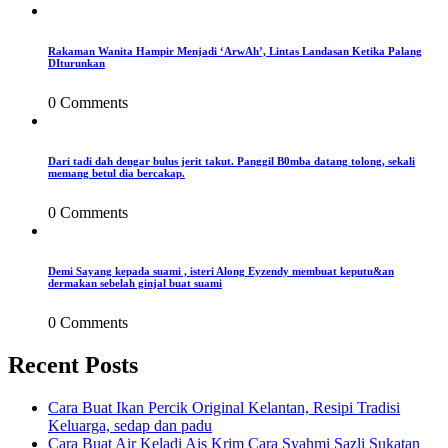
Rakaman Wanita Hampir Menjadi ‘ArwAh’, Lintas Landasan Ketika Palang
DIturunkan
0 Comments
Dari tadi dah dengar bulus jerit takut. Panggil B0mba datang tolong, sekali
memang betul dia bercakap.
0 Comments
Demi Sayang kepada suami , isteri Along Eyzendy membuat keputu&an
dermakan sebelah ginjal buat suami
0 Comments
Recent Posts
Cara Buat Ikan Percik Original Kelantan, Resipi Tradisi
Keluarga, sedap dan padu
Cara Buat Air Keladi Ais Krim Cara Syahmi Sazli Sukatan