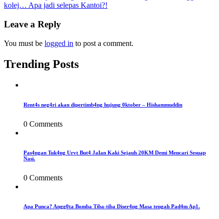
kolej… Apa jadi selepas Kantoi?!
navigation
Leave a Reply
You must be
logged in
to post a comment.
Trending Posts
Rent4s neg4ri akan dipertimb4ng hujung 0ktober – Hishammuddin
0 Comments
Pas4ngan Tuk4ng Urvt But4 JaIan Kaki Sejauh 20KM Demi Mencari Sesuap
Nasi.
0 Comments
Apa Punca? Angg0ta Bomba Tiba-tiba Diser4ng Masa tengah Pad4m Ap1.