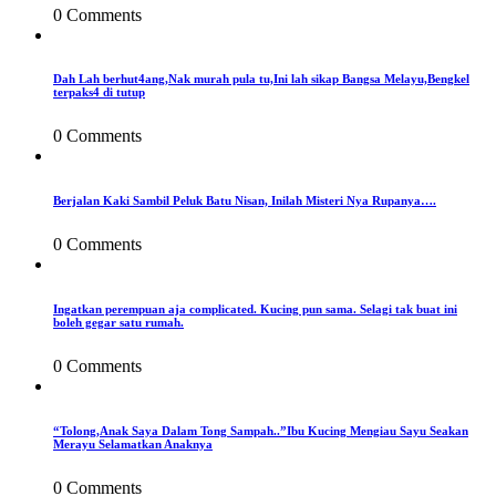
0 Comments
Dah Lah berhut4ang,Nak murah pula tu,Ini lah sikap Bangsa Melayu,Bengkel
terpaks4 di tutup
0 Comments
Berjalan Kaki Sambil Peluk Batu Nisan, Inilah Misteri Nya Rupanya….
0 Comments
Ingatkan perempuan aja complicated. Kucing pun sama. Selagi tak buat ini
boleh gegar satu rumah.
0 Comments
“Tolong,Anak Saya Dalam Tong Sampah..”Ibu Kucing Mengiau Sayu Seakan
Merayu Selamatkan Anaknya
0 Comments