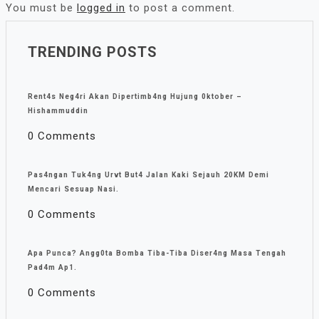
You must be
logged in
to post a comment.
TRENDING POSTS
Rent4s Neg4ri Akan Dipertimb4ng Hujung 0ktober –
Hishammuddin
0 Comments
Pas4ngan Tuk4ng Urvt But4 JaIan Kaki Sejauh 20KM Demi
Mencari Sesuap Nasi.
0 Comments
Apa Punca? Angg0ta Bomba Tiba-Tiba Diser4ng Masa Tengah
Pad4m Ap1.
0 Comments