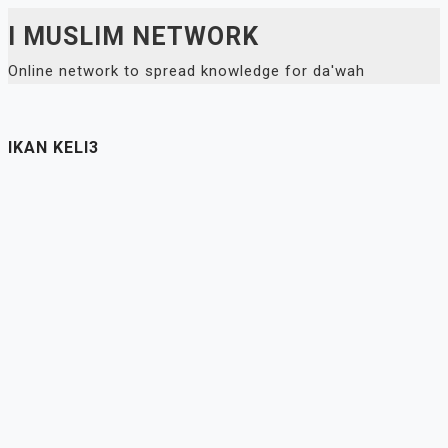
Skip
I MUSLIM NETWORK
to
Online network to spread knowledge for da'wah
content
IKAN KELI3