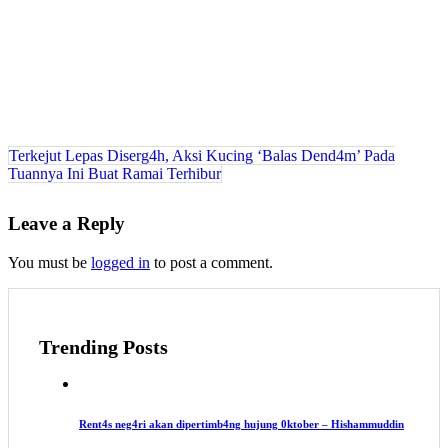
Post
Terkejut Lepas Diserg4h, Aksi Kucing ‘Balas Dend4m’ Pada
Tuannya Ini Buat Ramai Terhibur
navigation
Leave a Reply
You must be
logged in
to post a comment.
Trending Posts
Rent4s neg4ri akan dipertimb4ng hujung 0ktober – Hishammuddin