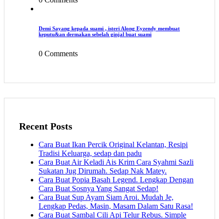
Demi Sayang kepada suami , isteri Along Eyzendy membuat
keputu&an dermakan sebelah ginjal buat suami
0 Comments
Recent Posts
Cara Buat Ikan Percik Original Kelantan, Resipi
Tradisi Keluarga, sedap dan padu
Cara Buat Air Keladi Ais Krim Cara Syahmi Sazli
Sukatan Jug Dirumah. Sedap Nak Matey.
Cara Buat Popia Basah Legend. Lengkap Dengan
Cara Buat Sosnya Yang Sangat Sedap!
Cara Buat Sup Ayam Siam Aroi. Mudah Je,
Lengkap Pedas, Masin, Masam Dalam Satu Rasa!
Cara Buat Sambal Cili Api Telur Rebus. Simple