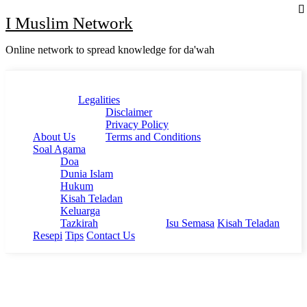
Skip
I Muslim Network
to
content
Online network to spread knowledge for da'wah
Close
Legalities
Menu
Disclaimer
Privacy Policy
About Us
Terms and Conditions
Soal Agama
Doa
Dunia Islam
Hukum
Kisah Teladan
Keluarga
Tazkirah
Isu Semasa
Kisah Teladan
Resepi
Tips
Contact Us