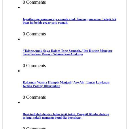
0 Comments
Ingatkan perempuan aja complicated. Kucing pun sama. Selagi tak
buat ini boleh gegar satu rumah.
0 Comments
“Tolong,Anak Saya Dalam Tong Sampah..”Ibu Kucing Mengiau
Sayu Seakan Merayu Selamatkan Anaknya
0 Comments
Rakaman Wanita Hampir Menjadi ‘ArwAh’, Lintas Landasan
Ketika Palang DIturunkan
0 Comments
Dari tadi dah dengar bulus jerit takut. Panggil B0mba datang
tolong, sekali memang betul dia bercakap.
0 Comments