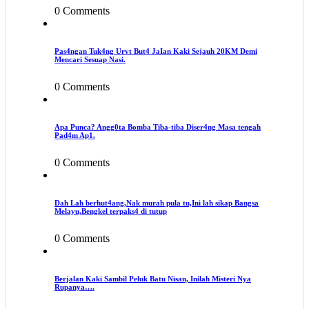
0 Comments
Pas4ngan Tuk4ng Urvt But4 JaIan Kaki Sejauh 20KM Demi
Mencari Sesuap Nasi.
0 Comments
Apa Punca? Angg0ta Bomba Tiba-tiba Diser4ng Masa tengah
Pad4m Ap1.
0 Comments
Dah Lah berhut4ang,Nak murah pula tu,Ini lah sikap Bangsa
Melayu,Bengkel terpaks4 di tutup
0 Comments
Berjalan Kaki Sambil Peluk Batu Nisan, Inilah Misteri Nya
Rupanya….