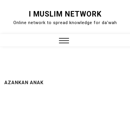
Skip
I MUSLIM NETWORK
to
Online network to spread knowledge for da'wah
content
Close
Menu
AZANKAN ANAK