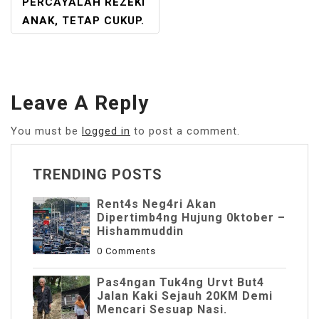
PERCAYALAH REZEKI
ANAK, TETAP CUKUP.
Leave A Reply
You must be
logged in
to post a comment.
TRENDING POSTS
Rent4s Neg4ri Akan
Dipertimb4ng Hujung 0ktober –
Hishammuddin
0 Comments
Pas4ngan Tuk4ng Urvt But4
JaIan Kaki Sejauh 20KM Demi
Mencari Sesuap Nasi.