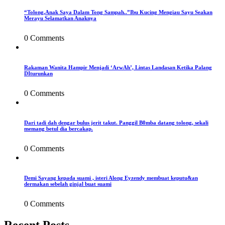
“Tolong,Anak Saya Dalam Tong Sampah..”Ibu Kucing Mengiau Sayu Seakan
Merayu Selamatkan Anaknya
0 Comments
Rakaman Wanita Hampir Menjadi ‘ArwAh’, Lintas Landasan Ketika Palang
DIturunkan
0 Comments
Dari tadi dah dengar bulus jerit takut. Panggil B0mba datang tolong, sekali
memang betul dia bercakap.
0 Comments
Demi Sayang kepada suami , isteri Along Eyzendy membuat keputu&an
dermakan sebelah ginjal buat suami
0 Comments
Recent Posts