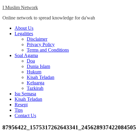
Skip
I Muslim Network
to
Online network to spread knowledge for da'wah
content
Close
About Us
Menu
Legalities
Disclaimer
Privacy Policy
Terms and Conditions
Soal Agama
Doa
Dunia Islam
Hukum
Kisah Teladan
Keluarga
Tazkirah
Isu Semasa
Kisah Teladan
Resepi
Tips
Contact Us
87956422_1575317262643341_24562893742208450