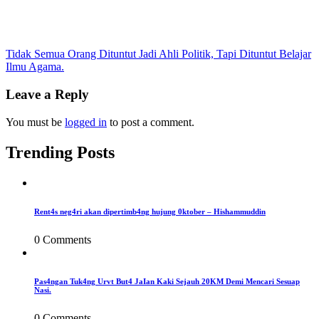
Post
Tidak Semua Orang Dituntut Jadi Ahli Politik, Tapi Dituntut Belajar
Ilmu Agama.
navigation
Leave a Reply
You must be
logged in
to post a comment.
Trending Posts
Rent4s neg4ri akan dipertimb4ng hujung 0ktober – Hishammuddin
0 Comments
Pas4ngan Tuk4ng Urvt But4 JaIan Kaki Sejauh 20KM Demi Mencari Sesuap
Nasi.
0 Comments