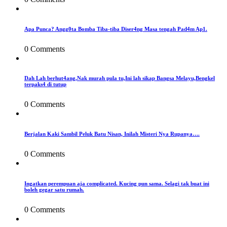
Apa Punca? Angg0ta Bomba Tiba-tiba Diser4ng Masa tengah Pad4m Ap1.
0 Comments
Dah Lah berhut4ang,Nak murah pula tu,Ini lah sikap Bangsa Melayu,Bengkel
terpaks4 di tutup
0 Comments
Berjalan Kaki Sambil Peluk Batu Nisan, Inilah Misteri Nya Rupanya….
0 Comments
Ingatkan perempuan aja complicated. Kucing pun sama. Selagi tak buat ini
boleh gegar satu rumah.
0 Comments