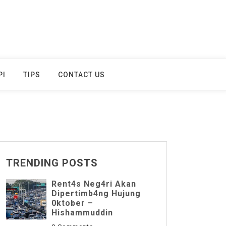
PI
TIPS
CONTACT US
TRENDING POSTS
Rent4s Neg4ri Akan
Dipertimb4ng Hujung
0ktober –
Hishammuddin