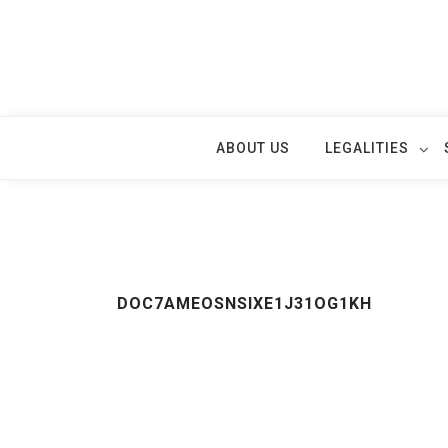
Skip
to
content
ABOUT US
LEGALITIES
DOC7AMEOSNSIXE1J31OG1KH