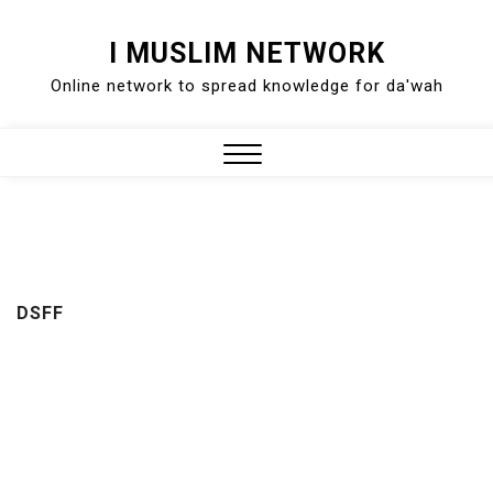
Skip
I MUSLIM NETWORK
to
Online network to spread knowledge for da'wah
content
Close
Menu
DSFF