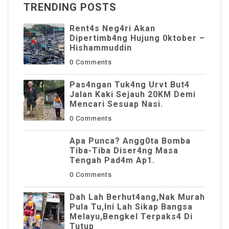
TRENDING POSTS
Rent4s Neg4ri Akan
Dipertimb4ng Hujung 0ktober –
Hishammuddin
0 Comments
Pas4ngan Tuk4ng Urvt But4
JaIan Kaki Sejauh 20KM Demi
Mencari Sesuap Nasi.
0 Comments
Apa Punca? Angg0ta Bomba
Tiba-Tiba Diser4ng Masa
Tengah Pad4m Ap1.
0 Comments
Dah Lah Berhut4ang,Nak Murah
Pula Tu,Ini Lah Sikap Bangsa
Melayu,Bengkel Terpaks4 Di
Tutup