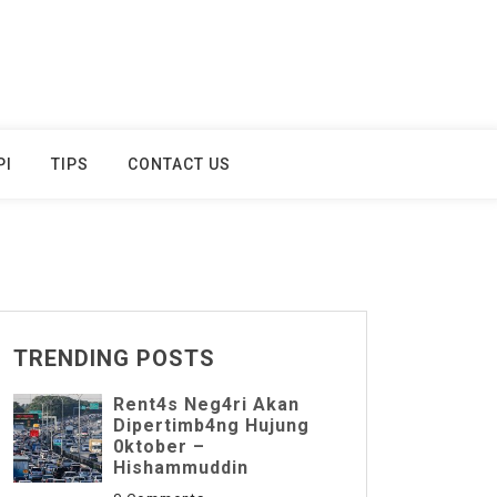
PI
TIPS
CONTACT US
TRENDING POSTS
Rent4s Neg4ri Akan
Dipertimb4ng Hujung
0ktober –
Hishammuddin