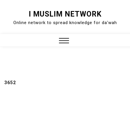
Skip
I MUSLIM NETWORK
to
Online network to spread knowledge for da'wah
content
Close
Menu
3652