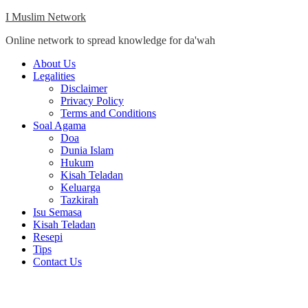
Skip
I Muslim Network
to
Online network to spread knowledge for da'wah
content
Close
About Us
Menu
Legalities
Disclaimer
Privacy Policy
Terms and Conditions
Soal Agama
Doa
Dunia Islam
Hukum
Kisah Teladan
Keluarga
Tazkirah
Isu Semasa
Kisah Teladan
Resepi
Tips
Contact Us