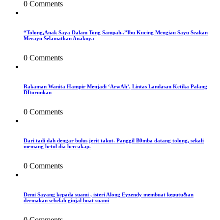
0 Comments
“Tolong,Anak Saya Dalam Tong Sampah..”Ibu Kucing Mengiau Sayu Seakan
Merayu Selamatkan Anaknya
0 Comments
Rakaman Wanita Hampir Menjadi ‘ArwAh’, Lintas Landasan Ketika Palang
DIturunkan
0 Comments
Dari tadi dah dengar bulus jerit takut. Panggil B0mba datang tolong, sekali
memang betul dia bercakap.
0 Comments
Demi Sayang kepada suami , isteri Along Eyzendy membuat keputu&an
dermakan sebelah ginjal buat suami
0 Comments