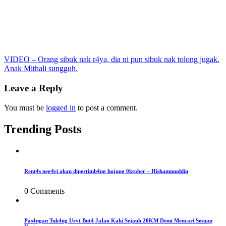
Post
VIDEO – Orang sibuk nak r4ya, dia ni pun sibuk nak tolong jugak.
Anak Mithali sungguh.
navigation
Leave a Reply
You must be
logged in
to post a comment.
Trending Posts
Rent4s neg4ri akan dipertimb4ng hujung 0ktober – Hishammuddin
0 Comments
Pas4ngan Tuk4ng Urvt But4 JaIan Kaki Sejauh 20KM Demi Mencari Sesuap