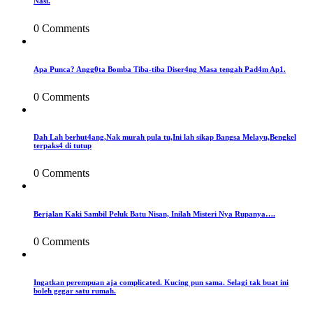
Nasi.
0 Comments
Apa Punca? Angg0ta Bomba Tiba-tiba Diser4ng Masa tengah Pad4m Ap1.
0 Comments
Dah Lah berhut4ang,Nak murah pula tu,Ini lah sikap Bangsa Melayu,Bengkel
terpaks4 di tutup
0 Comments
Berjalan Kaki Sambil Peluk Batu Nisan, Inilah Misteri Nya Rupanya….
0 Comments
Ingatkan perempuan aja complicated. Kucing pun sama. Selagi tak buat ini
boleh gegar satu rumah.