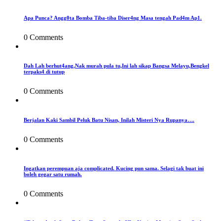
Apa Punca? Angg0ta Bomba Tiba-tiba Diser4ng Masa tengah Pad4m Ap1.
0 Comments
Dah Lah berhut4ang,Nak murah pula tu,Ini lah sikap Bangsa Melayu,Bengkel
terpaks4 di tutup
0 Comments
Berjalan Kaki Sambil Peluk Batu Nisan, Inilah Misteri Nya Rupanya….
0 Comments
Ingatkan perempuan aja complicated. Kucing pun sama. Selagi tak buat ini
boleh gegar satu rumah.
0 Comments