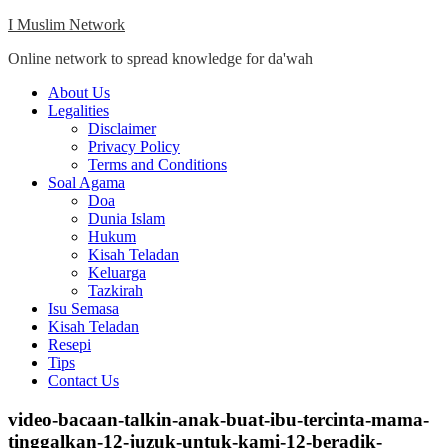
Skip
I Muslim Network
to
Online network to spread knowledge for da'wah
content
Close
About Us
Menu
Legalities
Disclaimer
Privacy Policy
Terms and Conditions
Soal Agama
Doa
Dunia Islam
Hukum
Kisah Teladan
Keluarga
Tazkirah
Isu Semasa
Kisah Teladan
Resepi
Tips
Contact Us
video-bacaan-talkin-anak-buat-ibu-tercinta-mama-
tinggalkan-12-juzuk-untuk-kami-12-beradik-