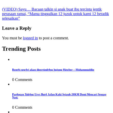
Post
(VIDEO) Sayu… Bacaan talkin si anak buat ibu tercinta jentik
perasaan ramai, “Mama tinggalkan 12 juzuk untuk kami 12 beradik
navigation
selesaikan”
Leave a Reply
You must be
logged in
to post a comment.
Trending Posts
Rent4s neg4ri akan dipertimb4ng hujung 0ktober – Hishammuddin
0 Comments
Pas4ngan Tuk4ng Urvt But4 JaIan Kaki Sejauh 20KM Demi Mencari Sesuap
Nasi.
0 Comments