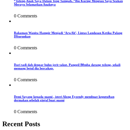
“Tolong,Anak Saya Dalam Tong Sampah..”Ibu Kucing Mengiau Sayu Seakan
Merayu Selamatkan Anaknya
0 Comments
Rakaman Wanita Hampir Menjadi ‘ArwAh’, Lintas Landasan Ketika Palang
DIturunkan
0 Comments
Dari tadi dah dengar bulus jerit takut. Panggil B0mba datang tolong, sekali
memang betul dia bercakap.
0 Comments
Demi Sayang kepada suami , isteri Along Eyzendy membuat keputu&an
dermakan sebelah ginjal buat suami
0 Comments
Recent Posts