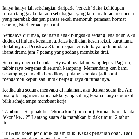
Ianya hanya lah sebahagian daripada ‘rencah’ duka kehidupan
rumah tangga aku kerana sebahagian yang lain itulah racun sebenar
yang merebak dengan pantas sekali membnuh perasaan hormat
seorang isteri terhadap suami.
Setibanya dirumah, kelihatan anak bungsuku sedang lena tidur. Aku
duduk di hujung kepalanya. Jelas kelihatan kesan lekuk parut lama
di dahinya… Peristiwa 3 tahun lepas terus terbayang di mindaku
ibarat drama jam 7 petang yang sedang membuka tirai.
Semuanya bermula pada 1 Syawal tiga tahun yang lepas. Pagi itu,
takbir raya bergema di seluruh kampung. Memandang kan kami
sekampung dan adik beradiknya pulang serentak jadi kami
mengambil keputusan untuk berpagi raya di rumahnya.
Ketika aku sedang menyapu di halaman, aku dengar suara ibu Am
bising-bising memarahi anakku yang sulung kerana hanya duduk di
bilik sahaja tanpa membuat kerja.
“Amboi… Siap nak ber ‘ekon-ekon’ (air cond). Rumah kau tak ada
‘ekon’ ke…?” Lantang suara dia marahkan budak umur 12 tahun
itu.
“Tu Aina boleh jer duduk dalam bilik. Kakak penat lah opah. Tadi
cuci pinggan dengan mak long..”