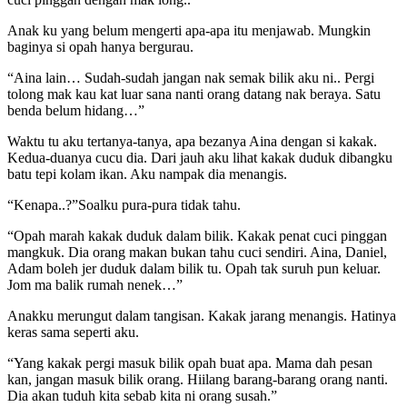
Anak ku yang belum mengerti apa-apa itu menjawab. Mungkin
baginya si opah hanya bergurau.
“Aina lain… Sudah-sudah jangan nak semak bilik aku ni.. Pergi
tolong mak kau kat luar sana nanti orang datang nak beraya. Satu
benda belum hidang…”
Waktu tu aku tertanya-tanya, apa bezanya Aina dengan si kakak.
Kedua-duanya cucu dia. Dari jauh aku lihat kakak duduk dibangku
batu tepi kolam ikan. Aku nampak dia menangis.
“Kenapa..?”Soalku pura-pura tidak tahu.
“Opah marah kakak duduk dalam bilik. Kakak penat cuci pinggan
mangkuk. Dia orang makan bukan tahu cuci sendiri. Aina, Daniel,
Adam boleh jer duduk dalam bilik tu. Opah tak suruh pun keluar.
Jom ma balik rumah nenek…”
Anakku merungut dalam tangisan. Kakak jarang menangis. Hatinya
keras sama seperti aku.
“Yang kakak pergi masuk bilik opah buat apa. Mama dah pesan
kan, jangan masuk bilik orang. Hiilang barang-barang orang nanti.
Dia akan tuduh kita sebab kita ni orang susah.”