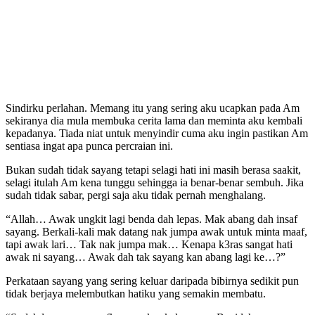
Sindirku perlahan. Memang itu yang sering aku ucapkan pada Am
sekiranya dia mula membuka cerita lama dan meminta aku kembali
kepadanya. Tiada niat untuk menyindir cuma aku ingin pastikan Am
sentiasa ingat apa punca percraian ini.
Bukan sudah tidak sayang tetapi selagi hati ini masih berasa saakit,
selagi itulah Am kena tunggu sehingga ia benar-benar sembuh. Jika
sudah tidak sabar, pergi saja aku tidak pernah menghalang.
“Allah… Awak ungkit lagi benda dah lepas. Mak abang dah insaf
sayang. Berkali-kali mak datang nak jumpa awak untuk minta maaf,
tapi awak lari… Tak nak jumpa mak… Kenapa k3ras sangat hati
awak ni sayang… Awak dah tak sayang kan abang lagi ke…?”
Perkataan sayang yang sering keluar daripada bibirnya sedikit pun
tidak berjaya melembutkan hatiku yang semakin membatu.