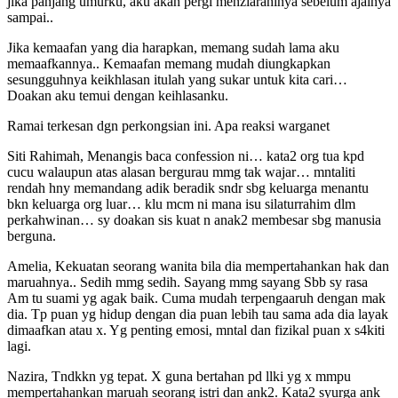
jika panjang umurku, aku akan pergi menziarahinya sebelum ajalnya
sampai..
Jika kemaafan yang dia harapkan, memang sudah lama aku
memaafkannya.. Kemaafan memang mudah diungkapkan
sesungguhnya keikhlasan itulah yang sukar untuk kita cari…
Doakan aku temui dengan keihlasanku.
Ramai terkesan dgn perkongsian ini. Apa reaksi warganet
Siti Rahimah, Menangis baca confession ni… kata2 org tua kpd
cucu walaupun atas alasan bergurau mmg tak wajar… mntaliti
rendah hny memandang adik beradik sndr sbg keluarga menantu
bkn keluarga org luar… klu mcm ni mana isu silaturrahim dlm
perkahwinan… sy doakan sis kuat n anak2 membesar sbg manusia
berguna.
Amelia, Kekuatan seorang wanita bila dia mempertahankan hak dan
maruahnya.. Sedih mmg sedih. Sayang mmg sayang Sbb sy rasa
Am tu suami yg agak baik. Cuma mudah terpengaaruh dengan mak
dia. Tp puan yg hidup dengan dia puan lebih tau sama ada dia layak
dimaafkan atau x. Yg penting emosi, mntal dan fizikal puan x s4kiti
lagi.
Nazira, Tndkkn yg tepat. X guna bertahan pd llki yg x mmpu
mempertahankan maruah seorang istri dan ank2. Kata2 syurga ank