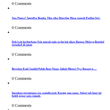
0 Comments
Apa Punca? Angg0ta Bomba Tiba-tiba Diser4ng Masa tengah Pad4m Ap1.
0 Comments
Dah Lah berhut4ang,Nak murah pula tu,Ini lah sikap Bangsa Melayu,Bengkel
terpaks4 di tutup
0 Comments
Berjalan Kaki Sambil Peluk Batu Nisan, Inilah Misteri Nya Rupanya….
0 Comments
Ingatkan perempuan aja complicated. Kucing pun sama. Selagi tak buat ini
boleh gegar satu rumah.
0 Comments