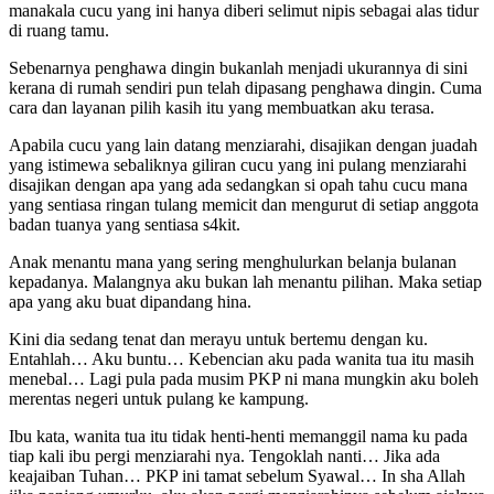
manakala cucu yang ini hanya diberi selimut nipis sebagai alas tidur
di ruang tamu.
Sebenarnya penghawa dingin bukanlah menjadi ukurannya di sini
kerana di rumah sendiri pun telah dipasang penghawa dingin. Cuma
cara dan layanan pilih kasih itu yang membuatkan aku terasa.
Apabila cucu yang lain datang menziarahi, disajikan dengan juadah
yang istimewa sebaliknya giliran cucu yang ini pulang menziarahi
disajikan dengan apa yang ada sedangkan si opah tahu cucu mana
yang sentiasa ringan tulang memicit dan mengurut di setiap anggota
badan tuanya yang sentiasa s4kit.
Anak menantu mana yang sering menghulurkan belanja bulanan
kepadanya. Malangnya aku bukan lah menantu pilihan. Maka setiap
apa yang aku buat dipandang hina.
Kini dia sedang tenat dan merayu untuk bertemu dengan ku.
Entahlah… Aku buntu… Kebencian aku pada wanita tua itu masih
menebal… Lagi pula pada musim PKP ni mana mungkin aku boleh
merentas negeri untuk pulang ke kampung.
Ibu kata, wanita tua itu tidak henti-henti memanggil nama ku pada
tiap kali ibu pergi menziarahi nya. Tengoklah nanti… Jika ada
keajaiban Tuhan… PKP ini tamat sebelum Syawal… In sha Allah