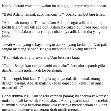
Kataku berani walaupun waktu itu aku gigil hampir separuh badan.
“Betul Adam nampak adik mencuri…?” Soalku lembut tapi tegas.
“Adam tak nampak. Tapi semalam Adam dengar adik nak top up
kredit telefon tapi tak ada duit. Adam tak cakap pun pada opah adik
yang ambil. Adam cuma cakap, cuba tanya adik kalau dia yang
ambil…”
Jawab Adam yang sebaya dengan anakku yang kedua itu. Nampak
sangat memang si opah sengaja menuduh adik yang mencuri.
“Kau letak parang tu sekarang”Am bersuara kuat.
“Tak… Selagi kau tak menjauhi anak aku”. Jerit aku separuh giila
dan Am mula melangkah ke belakang.
“Kau tengok bini kau. Dah gila agaknya nak tikam anak orang
dengan parang. Apalah malang kau ni dapat bini keturunan jahat
macam ni…”
Bebel ibunya lagi. Aku segera campak parang itu apabila kewarasan
mula kembali ke benak fikiran aku… Abang iparku sudah memeluk
suamiku supaya bersabar manakala isterinya mendapatkan adik dan
membalut luukanya walaupun drah masih mengalir.