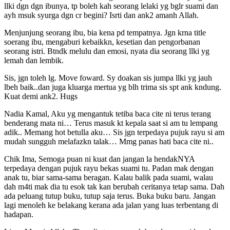
llki dgn dgn ibunya, tp boleh kah seorang lelaki yg bglr suami dan
ayh msuk syurga dgn cr begini? Isrti dan ank2 amanh Allah.
Menjunjung seorang ibu, bia kena pd tempatnya. Jgn krna title
soerang ibu, mengaburi kebaikkn, kesetian dan pengorbanan
seorang istri. Btndk melulu dan emosi, nyata dia seorang llki yg
lemah dan lembik.
Sis, jgn toleh lg. Move foward. Sy doakan sis jumpa llki yg jauh
lbeh baik..dan juga kluarga mertua yg blh trima sis spt ank kndung.
Kuat demi ank2. Hugs
Nadia Kamal, Aku yg mengantuk tetiba baca cite ni terus terang
benderang mata ni… Terus masuk kt kepala saat si am tu lempang
adik.. Memang hot betulla aku… Sis jgn terpedaya pujuk rayu si am
mudah sungguh melafazkn talak… Mmg panas hati baca cite ni..
Chik Ima, Semoga puan ni kuat dan jangan la hendakNYA
terpedaya dengan pujuk rayu bekas suami tu. Padan mak dengan
anak tu, biar sama-sama beragan. Kalau balik pada suami, walau
dah m4ti mak dia tu esok tak kan berubah ceritanya tetap sama. Dah
ada peluang tutup buku, tutup saja terus. Buka buku baru. Jangan
lagi menoleh ke belakang kerana ada jalan yang luas terbentang di
hadapan.