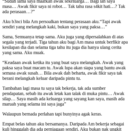
“Sudah lama saya maafkan awak sekeluarga… Bagi lah saya
masa… Awak fikir saya ni robot… Tak tahu rasa s4kit hati…? Tak
ada perasaan…?”
Aku b3nci bila Am persoalkan tentang perasaan aku.“Tapi awak
sendiri yang melangkah kaki, bukan saya yang paksa…”
Sama, Semuanya tetap sama. Aku juga yang dipersalahkan di atas
segala yang terjadi. Tiga tahun aku bagi Am masa untuk berfikir apa
kesilapan dia dan selama tiga tahu itu juga dia hanya ulang cerita
yang sama. Aku muak.
“Keadaan awak ketika itu yang buat saya melangkah. Awak yang
paksa saya buat macam tu. Awak lupa akan siapa yang bantu awak
semasa awak susah… Bila awak dah beharta, awak fikir saya tak
berani melangkah keluar daripada pintu tu.
Tambahan lagi masa tu saya tak bekerja, tak ada sumber
pendapatan, sebab itu awak letak kan talak di muka pintu… Awak
silap… Saya masih ada keluarga yang sayang kan saya, masih ada
maruah yang selama ini saya jaga”
Walaupun bernada perlahan tapi bunyinya agak keras.
Empat belas tahun aku bersamanya. Daripada Am bekerja sebagai
kuli hinggalah dia ada perniagaan sendiri. Aku bukan nak ungkit