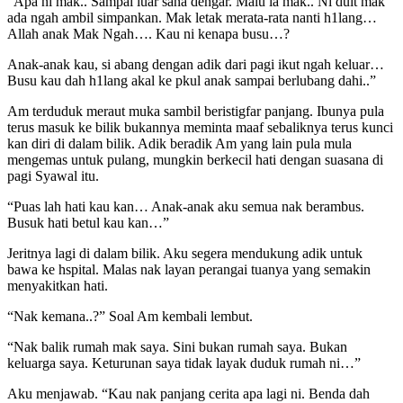
“Apa ni mak.. Sampai luar sana dengar. Malu la mak.. Ni duit mak
ada ngah ambil simpankan. Mak letak merata-rata nanti h1lang…
Allah anak Mak Ngah…. Kau ni kenapa busu…?
Anak-anak kau, si abang dengan adik dari pagi ikut ngah keluar…
Busu kau dah h1lang akal ke pkul anak sampai berlubang dahi..”
Am terduduk meraut muka sambil beristigfar panjang. Ibunya pula
terus masuk ke bilik bukannya meminta maaf sebaliknya terus kunci
kan diri di dalam bilik. Adik beradik Am yang lain pula mula
mengemas untuk pulang, mungkin berkecil hati dengan suasana di
pagi Syawal itu.
“Puas lah hati kau kan… Anak-anak aku semua nak berambus.
Busuk hati betul kau kan…”
Jeritnya lagi di dalam bilik. Aku segera mendukung adik untuk
bawa ke hspital. Malas nak layan perangai tuanya yang semakin
menyakitkan hati.
“Nak kemana..?” Soal Am kembali lembut.
“Nak balik rumah mak saya. Sini bukan rumah saya. Bukan
keluarga saya. Keturunan saya tidak layak duduk rumah ni…”
Aku menjawab. “Kau nak panjang cerita apa lagi ni. Benda dah