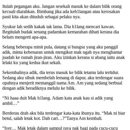
Itulah pegangan aku. Jangan sesekali masuk ke dalam bilik orang
kecuali diarahkan. Bimbang jika ada keh1langan atau kerosakan
pasti kita akan dituduh sebagai pelaku nya.
Syukur lah sedih kakak tak lama. Dia h1lang mencari kawan.
Begitulah budak senang padamkan kemarahan dihati kerana dia
belum mengerti apa-apa.
Selang beberapa minit pula, datang si bungsu yang aku panggil
adik, minta kebenaran untuk mengikut mak ngah nya menghantar
juadah ke rumah jiran-jiran. Aku izinkan kerana si abang iaitu anak
lelaki ku yang kedua ikut sekali.
Sekembalinya adik, dia terus masuk ke bilik tetamu lalu tertidur.
Sedang aku sibuk membelah lemang di dapur, aku terdengar suara
opahnya menjerit memanggil nama Am. Am yang sedang berbual
dengan adik beradiknya melulu ke bilik.
“Ni haaa duit Mak h1lang. Adam kata anak kau si adik yang
ambil…”
Berderau drah aku bila terdengar kata-kata ibunya itu. “Mak ni biar
betul, salah letak kot. Dah cari…?”Tanya Am kembali.
“Iyer… Mak letak dalam sampul raya nak bagi pada cucu-cucu