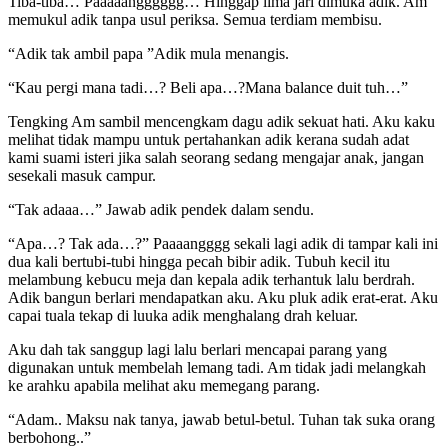
Tiba-tiba… Paaaaangggggg… Hinggap lima jari dimuka adik. Am
memukul adik tanpa usul periksa. Semua terdiam membisu.
“Adik tak ambil papa ”Adik mula menangis.
“Kau pergi mana tadi…? Beli apa…?Mana balance duit tuh…”
Tengking Am sambil mencengkam dagu adik sekuat hati. Aku kaku
melihat tidak mampu untuk pertahankan adik kerana sudah adat
kami suami isteri jika salah seorang sedang mengajar anak, jangan
sesekali masuk campur.
“Tak adaaa…” Jawab adik pendek dalam sendu.
“Apa…? Tak ada…?” Paaaangggg sekali lagi adik di tampar kali ini
dua kali bertubi-tubi hingga pecah bibir adik. Tubuh kecil itu
melambung kebucu meja dan kepala adik terhantuk lalu berdrah.
Adik bangun berlari mendapatkan aku. Aku pluk adik erat-erat. Aku
capai tuala tekap di luuka adik menghalang drah keluar.
Aku dah tak sanggup lagi lalu berlari mencapai parang yang
digunakan untuk membelah lemang tadi. Am tidak jadi melangkah
ke arahku apabila melihat aku memegang parang.
“Adam.. Maksu nak tanya, jawab betul-betul. Tuhan tak suka orang
berbohong..”