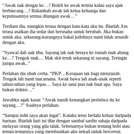
“Awak nak dengar ke…? Boleh ke awak terima kalau saya ajak
berbincang…? Bukankah awak lah ketua keluarga dan
keputusannya semua ditangan awak…”
Terdiam dia, mungkin terasa dengan kata-kata aku itu. Biarlah Am
terasa asalkan dia sedar dan berusaha untuk berubah. Jika bukan
untuk aku, sekurang-kurangnya bakal jodohnya nanti tidak senasib
dengan aku.
“Syawal dah nak tiba. Sayang tak nak beraya ke rumah mak abang
ke…? Tengok mak… Mak skit teruk sekarang ni sayang. Teringin
jumpa awak..”
Perlahan dia ubah cerita. “PKP…Kerajaan tak bagi menziarah.
Tengok lah nanti macamana. Awak bawa lah anak-anak seperti
tahun-tahun yang lepas… Saya ke sana pun nak buat apa. Saya
bukan doktor…”
Jawabku agak kasar. “Awak masih kenangkan peristiwa itu ke
sayang…?” Soalnya perlahan.
“Sampai m4ti saya akan ingat”. Kataku terus berlalu keluar daripada
barisan. Biarlah hari ini iftar dengan sambal sardin sahaja daripada
melayan orang yang gila talak. Sebenarnya bukan tentang hobi atau
teman-temannya yang membuatkan aku nekad untuk berceerai.