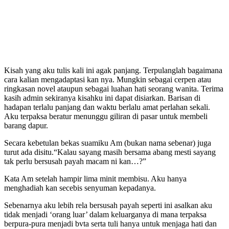
Kisah yang aku tulis kali ini agak panjang. Terpulanglah bagaimana
cara kalian mengadaptasi kan nya. Mungkin sebagai cerpen atau
ringkasan novel ataupun sebagai luahan hati seorang wanita. Terima
kasih admin sekiranya kisahku ini dapat disiarkan. Barisan di
hadapan terlalu panjang dan waktu berlalu amat perlahan sekali.
Aku terpaksa beratur menunggu giliran di pasar untuk membeli
barang dapur.
Secara kebetulan bekas suamiku Am (bukan nama sebenar) juga
turut ada disitu.“Kalau sayang masih bersama abang mesti sayang
tak perlu bersusah payah macam ni kan…?”
Kata Am setelah hampir lima minit membisu. Aku hanya
menghadiah kan secebis senyuman kepadanya.
Sebenarnya aku lebih rela bersusah payah seperti ini asalkan aku
tidak menjadi ‘orang luar’ dalam keluarganya di mana terpaksa
berpura-pura menjadi bvta serta tuli hanya untuk menjaga hati dan