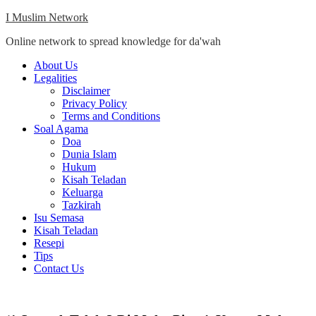
Skip
I Muslim Network
to
Online network to spread knowledge for da'wah
content
Close
About Us
Menu
Legalities
Disclaimer
Privacy Policy
Terms and Conditions
Soal Agama
Doa
Dunia Islam
Hukum
Kisah Teladan
Keluarga
Tazkirah
Isu Semasa
Kisah Teladan
Resepi
Tips
Contact Us