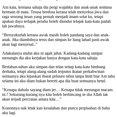
Am kata, kemana sahaja dia pergi wajahku dan anak-anak sentiasa
bermain di mata. Terasa berdosa kerana telah menyeksa jiwa dan
raga seorang insan yang pernah menjadi imam solat ku, tetapi
apakan daya terlajak perahu boleh diundur telajak kata-kata padah
lah jawabnya.
“Bersyukurlah kerana awak masih boleh pandang saya dan anak-
anak. Jika diambilnya terus dan simpan ke liang lahad pasti awak
akan lagi menyesal..”
Adakalanya mulut aku ni agak jahat. Kadang-kadang sampai
menangis dia aku kerjakan hanya dengan kata-kata sahaja.
Bertahun-tahun aku simpan dan telan setiap kata-kata bimbang
derhaka, tetapi alang-alang sudah terputus ikatan perkahwinan
semuanya aku lepaskan ibarat peluuru tabur tanpa limit biar Am tahu
selama ini aku diam bukan bererti apa dia buat semuanya betul.
“Kenapa dahulu sayang diam jer… Kenapa tidak merungut macam
ni.? Sekurang-kurang nya kita boleh berbincang in sha Allah tak
akan terjadi percraian antara kita…”
Kononnya nak letak kan kesalahan dan punca perpisahan di bahu
aku lagi.