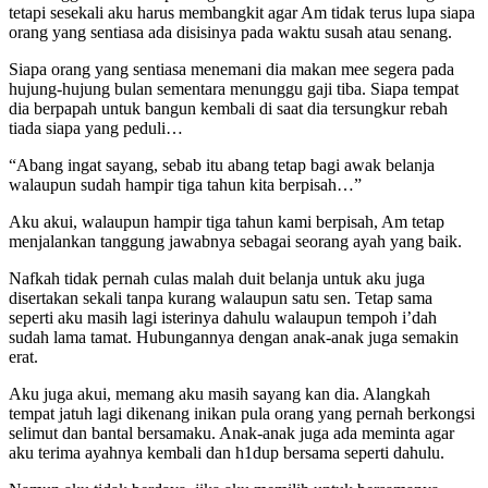
tetapi sesekali aku harus membangkit agar Am tidak terus lupa siapa
orang yang sentiasa ada disisinya pada waktu susah atau senang.
Siapa orang yang sentiasa menemani dia makan mee segera pada
hujung-hujung bulan sementara menunggu gaji tiba. Siapa tempat
dia berpapah untuk bangun kembali di saat dia tersungkur rebah
tiada siapa yang peduli…
“Abang ingat sayang, sebab itu abang tetap bagi awak belanja
walaupun sudah hampir tiga tahun kita berpisah…”
Aku akui, walaupun hampir tiga tahun kami berpisah, Am tetap
menjalankan tanggung jawabnya sebagai seorang ayah yang baik.
Nafkah tidak pernah culas malah duit belanja untuk aku juga
disertakan sekali tanpa kurang walaupun satu sen. Tetap sama
seperti aku masih lagi isterinya dahulu walaupun tempoh i’dah
sudah lama tamat. Hubungannya dengan anak-anak juga semakin
erat.
Aku juga akui, memang aku masih sayang kan dia. Alangkah
tempat jatuh lagi dikenang inikan pula orang yang pernah berkongsi
selimut dan bantal bersamaku. Anak-anak juga ada meminta agar
aku terima ayahnya kembali dan h1dup bersama seperti dahulu.