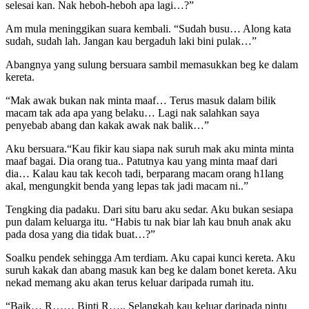
selesai kan. Nak heboh-heboh apa lagi…?”
Am mula meninggikan suara kembali. “Sudah busu… Along kata
sudah, sudah lah. Jangan kau bergaduh laki bini pulak…”
Abangnya yang sulung bersuara sambil memasukkan beg ke dalam
kereta.
“Mak awak bukan nak minta maaf… Terus masuk dalam bilik
macam tak ada apa yang belaku… Lagi nak salahkan saya
penyebab abang dan kakak awak nak balik…”
Aku bersuara.“Kau fikir kau siapa nak suruh mak aku minta minta
maaf bagai. Dia orang tua.. Patutnya kau yang minta maaf dari
dia… Kalau kau tak kecoh tadi, berparang macam orang h1lang
akal, mengungkit benda yang lepas tak jadi macam ni..”
Tengking dia padaku. Dari situ baru aku sedar. Aku bukan sesiapa
pun dalam keluarga itu. “Habis tu nak biar lah kau bnuh anak aku
pada dosa yang dia tidak buat…?”
Soalku pendek sehingga Am terdiam. Aku capai kunci kereta. Aku
suruh kakak dan abang masuk kan beg ke dalam bonet kereta. Aku
nekad memang aku akan terus keluar daripada rumah itu.
“Baik… R…… Binti R….. Selangkah kau keluar daripada pintu