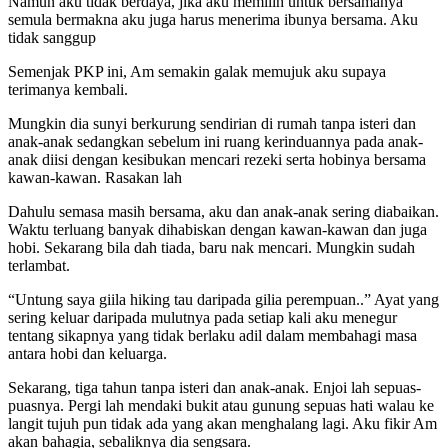
Namun aku tidak berdaya, jika aku memilih untuk bersamanya
semula bermakna aku juga harus menerima ibunya bersama. Aku
tidak sanggup
Semenjak PKP ini, Am semakin galak memujuk aku supaya
terimanya kembali.
Mungkin dia sunyi berkurung sendirian di rumah tanpa isteri dan
anak-anak sedangkan sebelum ini ruang kerinduannya pada anak-
anak diisi dengan kesibukan mencari rezeki serta hobinya bersama
kawan-kawan. Rasakan lah
Dahulu semasa masih bersama, aku dan anak-anak sering diabaikan.
Waktu terluang banyak dihabiskan dengan kawan-kawan dan juga
hobi. Sekarang bila dah tiada, baru nak mencari. Mungkin sudah
terlambat.
“Untung saya giila hiking tau daripada gilia perempuan..” Ayat yang
sering keluar daripada mulutnya pada setiap kali aku menegur
tentang sikapnya yang tidak berlaku adil dalam membahagi masa
antara hobi dan keluarga.
Sekarang, tiga tahun tanpa isteri dan anak-anak. Enjoi lah sepuas-
puasnya. Pergi lah mendaki bukit atau gunung sepuas hati walau ke
langit tujuh pun tidak ada yang akan menghalang lagi. Aku fikir Am
akan bahagia, sebaliknya dia sengsara.