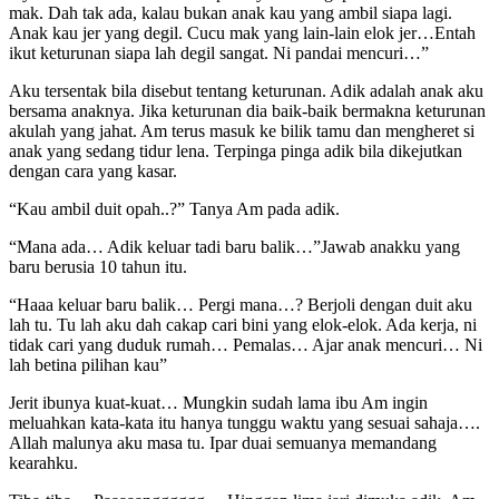
mak. Dah tak ada, kalau bukan anak kau yang ambil siapa lagi.
Anak kau jer yang degil. Cucu mak yang lain-lain elok jer…Entah
ikut keturunan siapa lah degil sangat. Ni pandai mencuri…”
Aku tersentak bila disebut tentang keturunan. Adik adalah anak aku
bersama anaknya. Jika keturunan dia baik-baik bermakna keturunan
akulah yang jahat. Am terus masuk ke bilik tamu dan mengheret si
anak yang sedang tidur lena. Terpinga pinga adik bila dikejutkan
dengan cara yang kasar.
“Kau ambil duit opah..?” Tanya Am pada adik.
“Mana ada… Adik keluar tadi baru balik…”Jawab anakku yang
baru berusia 10 tahun itu.
“Haaa keluar baru balik… Pergi mana…? Berjoli dengan duit aku
lah tu. Tu lah aku dah cakap cari bini yang elok-elok. Ada kerja, ni
tidak cari yang duduk rumah… Pemalas… Ajar anak mencuri… Ni
lah betina pilihan kau”
Jerit ibunya kuat-kuat… Mungkin sudah lama ibu Am ingin
meluahkan kata-kata itu hanya tunggu waktu yang sesuai sahaja….
Allah malunya aku masa tu. Ipar duai semuanya memandang
kearahku.