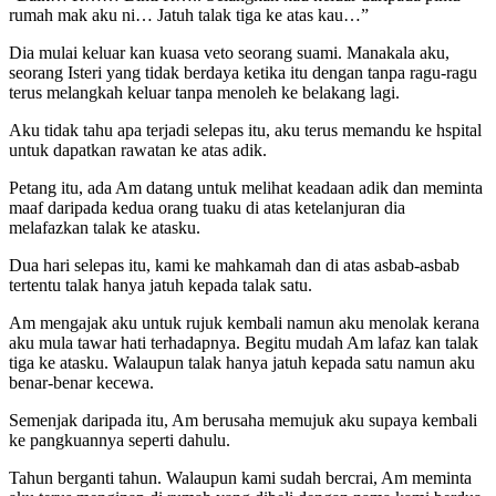
rumah mak aku ni… Jatuh talak tiga ke atas kau…”
Dia mulai keluar kan kuasa veto seorang suami. Manakala aku,
seorang Isteri yang tidak berdaya ketika itu dengan tanpa ragu-ragu
terus melangkah keluar tanpa menoleh ke belakang lagi.
Aku tidak tahu apa terjadi selepas itu, aku terus memandu ke hspital
untuk dapatkan rawatan ke atas adik.
Petang itu, ada Am datang untuk melihat keadaan adik dan meminta
maaf daripada kedua orang tuaku di atas ketelanjuran dia
melafazkan talak ke atasku.
Dua hari selepas itu, kami ke mahkamah dan di atas asbab-asbab
tertentu talak hanya jatuh kepada talak satu.
Am mengajak aku untuk rujuk kembali namun aku menolak kerana
aku mula tawar hati terhadapnya. Begitu mudah Am lafaz kan talak
tiga ke atasku. Walaupun talak hanya jatuh kepada satu namun aku
benar-benar kecewa.
Semenjak daripada itu, Am berusaha memujuk aku supaya kembali
ke pangkuannya seperti dahulu.
Tahun berganti tahun. Walaupun kami sudah bercrai, Am meminta