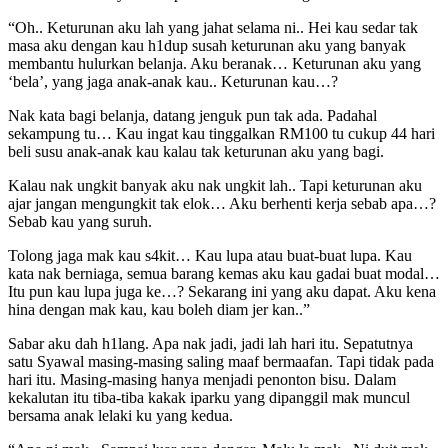
“Oh.. Keturunan aku lah yang jahat selama ni.. Hei kau sedar tak
masa aku dengan kau h1dup susah keturunan aku yang banyak
membantu hulurkan belanja. Aku beranak… Keturunan aku yang
‘bela’, yang jaga anak-anak kau.. Keturunan kau…?
Nak kata bagi belanja, datang jenguk pun tak ada. Padahal
sekampung tu… Kau ingat kau tinggalkan RM100 tu cukup 44 hari
beli susu anak-anak kau kalau tak keturunan aku yang bagi.
Kalau nak ungkit banyak aku nak ungkit lah.. Tapi keturunan aku
ajar jangan mengungkit tak elok… Aku berhenti kerja sebab apa…?
Sebab kau yang suruh.
Tolong jaga mak kau s4kit… Kau lupa atau buat-buat lupa. Kau
kata nak berniaga, semua barang kemas aku kau gadai buat modal…
Itu pun kau lupa juga ke…? Sekarang ini yang aku dapat. Aku kena
hina dengan mak kau, kau boleh diam jer kan..”
Sabar aku dah h1lang. Apa nak jadi, jadi lah hari itu. Sepatutnya
satu Syawal masing-masing saling maaf bermaafan. Tapi tidak pada
hari itu. Masing-masing hanya menjadi penonton bisu. Dalam
kekalutan itu tiba-tiba kakak iparku yang dipanggil mak muncul
bersama anak lelaki ku yang kedua.