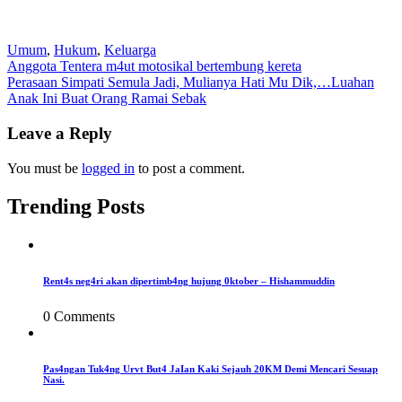
Umum
,
Hukum
,
Keluarga
Post
Anggota Tentera m4ut motosikal bertembung kereta
Perasaan Simpati Semula Jadi, Mulianya Hati Mu Dik,…Luahan
navigation
Anak Ini Buat Orang Ramai Sebak
Leave a Reply
You must be
logged in
to post a comment.
Trending Posts
Rent4s neg4ri akan dipertimb4ng hujung 0ktober – Hishammuddin
0 Comments
Pas4ngan Tuk4ng Urvt But4 JaIan Kaki Sejauh 20KM Demi Mencari Sesuap
Nasi.