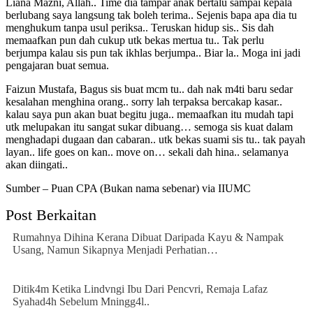
Liana Mazni, Allah.. Time dia tampar anak bertalu sampai kepala
berlubang saya langsung tak boleh terima.. Sejenis bapa apa dia tu
menghukum tanpa usul periksa.. Teruskan hidup sis.. Sis dah
memaafkan pun dah cukup utk bekas mertua tu.. Tak perlu
berjumpa kalau sis pun tak ikhlas berjumpa.. Biar la.. Moga ini jadi
pengajaran buat semua.
Faizun Mustafa, Bagus sis buat mcm tu.. dah nak m4ti baru sedar
kesalahan menghina orang.. sorry lah terpaksa bercakap kasar..
kalau saya pun akan buat begitu juga.. memaafkan itu mudah tapi
utk melupakan itu sangat sukar dibuang… semoga sis kuat dalam
menghadapi dugaan dan cabaran.. utk bekas suami sis tu.. tak payah
layan.. life goes on kan.. move on… sekali dah hina.. selamanya
akan diingati..
Sumber – Puan CPA (Bukan nama sebenar) via IIUMC
Post Berkaitan
Rumahnya Dihina Kerana Dibuat Daripada Kayu & Nampak
Usang, Namun Sikapnya Menjadi Perhatian…
Ditik4m Ketika Lindvngi Ibu Dari Pencvri, Remaja Lafaz
Syahad4h Sebelum Mningg4l..