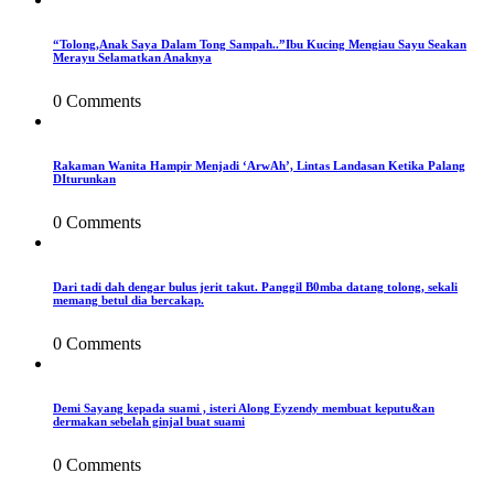
“Tolong,Anak Saya Dalam Tong Sampah..”Ibu Kucing Mengiau Sayu Seakan
Merayu Selamatkan Anaknya
0 Comments
Rakaman Wanita Hampir Menjadi ‘ArwAh’, Lintas Landasan Ketika Palang
DIturunkan
0 Comments
Dari tadi dah dengar bulus jerit takut. Panggil B0mba datang tolong, sekali
memang betul dia bercakap.
0 Comments
Demi Sayang kepada suami , isteri Along Eyzendy membuat keputu&an
dermakan sebelah ginjal buat suami
0 Comments