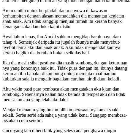
aku terus menginap di rumah yang dibeli dengan nama kami berdua.
Am memilih untuk berpindah dan menyewa di kawasan
berhampiran dengan alasan memudahkan dia memantau kegiatan
anak-anak. Am tidak sanggup menjual rumah itu kerana banyak
kenangan suka dan duka kami disitu.
Awal tahun lepas, ibu Am di sahkan mengidap barah payu dara
tahap 4. Semenjak daripada itu jugalah ibunya mula menyebut-
nyebut nama aku dan anak-anak. Aku tidak mengendahkannya
kerana bagiku dia berubah bukan seikhlas hati.
Jika dia masih sihat pastinya dia masih sombong dengan keturunan
nya yang kononnya baik itu. Tidak puas dengan itu, ibunya datang
kerumah ibu bapaku dikampung untuk meminta maaf namun
kubiarkan saja ia mengalir bagaikan curahan air di daun keladi .
Aku yakin pasti para pembaca akan mengatakan aku kjam dan
sombong. Sebenarnya kalian tidak berada di tempat aku dan tidak
merasakan apa yang telah aku lalui.
Menjadi menantu yang bukan pilihan perasaan nya amat saakit
sekali. Serba serbi ada sahaja yang tidak kena. Sanggup membeza-
bezakan cucu sendiri.
Cucu yang lain diberi bilik yang selesa ada penghawa dingin