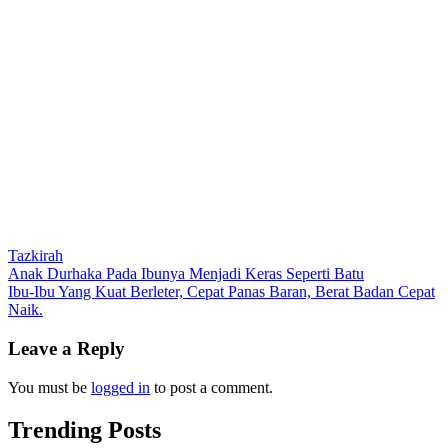
Tazkirah
Post
Anak Durhaka Pada Ibunya Menjadi Keras Seperti Batu
Ibu-Ibu Yang Kuat Berleter, Cepat Panas Baran, Berat Badan Cepat
navigation
Naik.
Leave a Reply
You must be
logged in
to post a comment.
Trending Posts