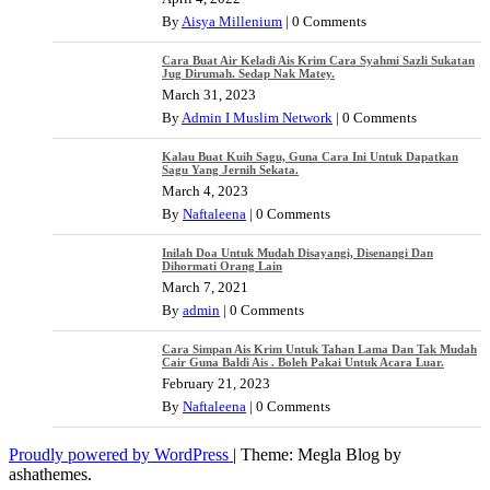
By
Aisya Millenium
|
0 Comments
Cara Buat Air Keladi Ais Krim Cara Syahmi Sazli Sukatan
Jug Dirumah. Sedap Nak Matey.
March 31, 2023
By
Admin I Muslim Network
|
0 Comments
Kalau Buat Kuih Sagu, Guna Cara Ini Untuk Dapatkan
Sagu Yang Jernih Sekata.
March 4, 2023
By
Naftaleena
|
0 Comments
Inilah Doa Untuk Mudah Disayangi, Disenangi Dan
Dihormati Orang Lain
March 7, 2021
By
admin
|
0 Comments
Cara Simpan Ais Krim Untuk Tahan Lama Dan Tak Mudah
Cair Guna Baldi Ais . Boleh Pakai Untuk Acara Luar.
February 21, 2023
By
Naftaleena
|
0 Comments
Proudly powered by WordPress
|
Theme: Megla Blog by
ashathemes.