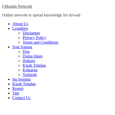
Skip
I Muslim Network
to
Online network to spread knowledge for da'wah
content
Close
About Us
Menu
Legalities
Disclaimer
Privacy Policy
Terms and Conditions
Soal Agama
Doa
Dunia Islam
Hukum
Kisah Teladan
Keluarga
Tazkirah
Isu Semasa
Kisah Teladan
Resepi
Tips
Contact Us