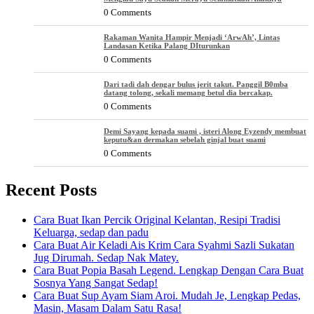
0 Comments
Rakaman Wanita Hampir Menjadi ‘ArwAh’, Lintas
Landasan Ketika Palang DIturunkan
0 Comments
Dari tadi dah dengar bulus jerit takut. Panggil B0mba
datang tolong, sekali memang betul dia bercakap.
0 Comments
Demi Sayang kepada suami , isteri Along Eyzendy membuat
keputu&an dermakan sebelah ginjal buat suami
0 Comments
Recent Posts
Cara Buat Ikan Percik Original Kelantan, Resipi Tradisi
Keluarga, sedap dan padu
Cara Buat Air Keladi Ais Krim Cara Syahmi Sazli Sukatan
Jug Dirumah. Sedap Nak Matey.
Cara Buat Popia Basah Legend. Lengkap Dengan Cara Buat
Sosnya Yang Sangat Sedap!
Cara Buat Sup Ayam Siam Aroi. Mudah Je, Lengkap Pedas,
Masin, Masam Dalam Satu Rasa!