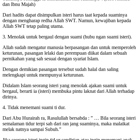
dan Ibnu Majah)
Dari hadits dapat disimpulkan isteri harus taat kepada suaminya
dengan mengharap redha Allah SWT. Namun, kewajiban kepada
Allah SWT tetap paling utama.
3. Menolak untuk bergaul dengan suami (hubu ngan suami isteri).
Allah sudah mengatur manusia berpasangan dan untuk memperoleh
keturunan, pasangan lelaki dan perempuan diikat dalam sebuah
pernikahan yang sah sesuai dengan syariat Islam.
Dengan demikian pasangan tersebut sudah halal dan saling
melengkapi untuk mempunyai keturunan.
Didalam Islam seorang isteri yang menolak ajakan suami untuk
bergaul, berarti ia (isteri) membuka pintu laknat dari Allah terhadap
dirinya.
4. Tidak menemani suami ti dur.
Dari Abu Hurairah ra, Rasulullah bersabda : ” … Bila seorang isteri
semalaman tidur terpi sah dari ran jang suaminya, maka malaikat
melak natnya sampai Subuh.”
Jika seorang isteri ingin tid ur sendirian atau ingin menemani anak-