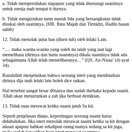
a. Tidak mempersilakan siapapun yang tidak disenangi suaminya
untuk menja mah tempat ti durnya.
b. Tidak mengizinkan tamu masuk bila yang bersangkutan tidak
disukai oleh suaminya. (HR. Ibnu Majah dan Tirmidzi, Hadits hasan
sahih)
12. Tidak menolak jama han (disen tuh) oleh lelaki Lain.
“…. maka wanita-wanita yang soleh itu ialah yang taat lagi
memelihara (dirinya dan harta suaminya) dikala suaminya tidak ada
sebagaimana Allah telah memeliharanya…” (QS. An-Nisaa’ (4) ayat
34).
Rasulullah menjelaskan bahwa seorang isteri yang membiarkan
dirinya dija mah lelaki lain boleh dice raikan.
Hal tersebut sangat besar d0sanya dan sudah durhaka kepada suami.
Allah akan menurunkan a zab jika berbuat demikian.
13. Tidak mau merawat ketika suami jatuh Sa kit.
Seperti penjelasan diatas, kepentingan seorang suami harus
didahulukan. Jika isteri menolak merawat suami ketika sa kit dengan
alasan apapun bahkan sekalipun orang tuanya sedang sa kit juga,
maka sudah kewajiban bagi isteri merawat suaminya.