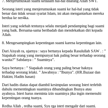
7. Menjerumuskan suami kedalam hal-hal dilarang Allah SWT.
Seorang isteri yang menjerumuskan suami ke hal-hal yang tidak
benar dan tidak sesuai syariat Islam, ini akan mengantarkan mereka
berdua ke ner4ka.
Isteri yang solehah tentunya selalu menjadi pendamping bagi suami
yang baik. Bersama-sama beribadah dan mendekatkan diri kepada
Allah.
8. Mengesampingkan kepentingan suami karena kepentingan lain.
Dari Aisyah ra, ujarnya : saya bertanya kepada Rasulullah SAW . : ”
Siapakah orang yang mempunyai hak paling besar terhadap seorang
wanita?” Sabdanya : ” Suaminya”.
Saya bertanya : ” Siapakah orang yang paling besar haknya
terhadap seorang lelaki. ” Jawabnya : “Ibunya”. (HR.Bazaar dan
Hakim; Hadits hasan)
Dari hadits diatas dapat diambil kesimpulan seorang Isteri terlebih
dahulu mementingkan suaminya dibandingkan Ibunya atau
ayahnya. Isteri harus meminta izin suaminya jika ingin memenuhi
kepentingan orang tuanya.
Redha Allah , redha suami, Syu rga isteri mengalir dari suami.