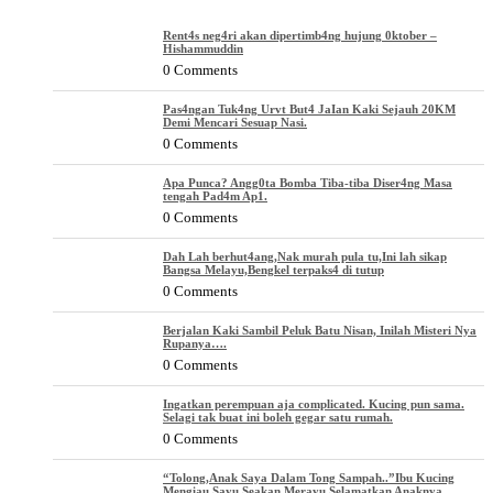
Rent4s neg4ri akan dipertimb4ng hujung 0ktober –
Hishammuddin
0 Comments
Pas4ngan Tuk4ng Urvt But4 JaIan Kaki Sejauh 20KM
Demi Mencari Sesuap Nasi.
0 Comments
Apa Punca? Angg0ta Bomba Tiba-tiba Diser4ng Masa
tengah Pad4m Ap1.
0 Comments
Dah Lah berhut4ang,Nak murah pula tu,Ini lah sikap
Bangsa Melayu,Bengkel terpaks4 di tutup
0 Comments
Berjalan Kaki Sambil Peluk Batu Nisan, Inilah Misteri Nya
Rupanya….
0 Comments
Ingatkan perempuan aja complicated. Kucing pun sama.
Selagi tak buat ini boleh gegar satu rumah.
0 Comments
“Tolong,Anak Saya Dalam Tong Sampah..”Ibu Kucing
Mengiau Sayu Seakan Merayu Selamatkan Anaknya