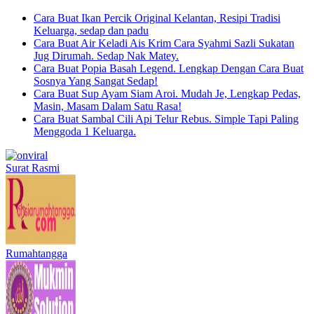
Cara Buat Ikan Percik Original Kelantan, Resipi Tradisi
Keluarga, sedap dan padu
Cara Buat Air Keladi Ais Krim Cara Syahmi Sazli Sukatan
Jug Dirumah. Sedap Nak Matey.
Cara Buat Popia Basah Legend. Lengkap Dengan Cara Buat
Sosnya Yang Sangat Sedap!
Cara Buat Sup Ayam Siam Aroi. Mudah Je, Lengkap Pedas,
Masin, Masam Dalam Satu Rasa!
Cara Buat Sambal Cili Api Telur Rebus. Simple Tapi Paling
Menggoda 1 Keluarga.
Surat Rasmi
Rumahtangga