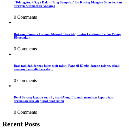
“Tolong,Anak Saya Dalam Tong Sampah..”Ibu Kucing Mengiau Sayu Seakan
Merayu Selamatkan Anaknya
0 Comments
Rakaman Wanita Hampir Menjadi ‘ArwAh’, Lintas Landasan Ketika Palang
DIturunkan
0 Comments
Dari tadi dah dengar bulus jerit takut. Panggil B0mba datang tolong, sekali
memang betul dia bercakap.
0 Comments
Demi Sayang kepada suami , isteri Along Eyzendy membuat keputu&an
dermakan sebelah ginjal buat suami
0 Comments
Recent Posts