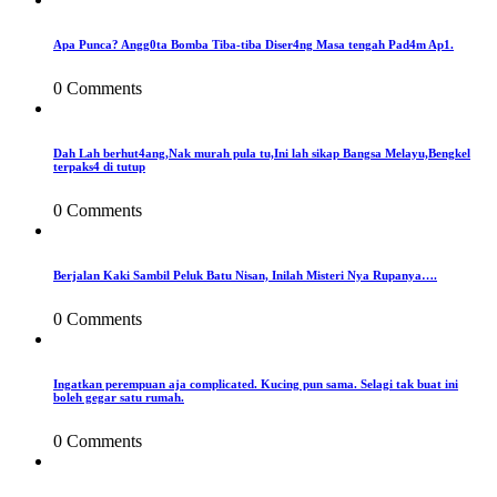
Apa Punca? Angg0ta Bomba Tiba-tiba Diser4ng Masa tengah Pad4m Ap1.
0 Comments
Dah Lah berhut4ang,Nak murah pula tu,Ini lah sikap Bangsa Melayu,Bengkel
terpaks4 di tutup
0 Comments
Berjalan Kaki Sambil Peluk Batu Nisan, Inilah Misteri Nya Rupanya….
0 Comments
Ingatkan perempuan aja complicated. Kucing pun sama. Selagi tak buat ini
boleh gegar satu rumah.
0 Comments