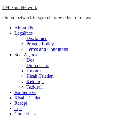
Skip
I Muslim Network
to
Online network to spread knowledge for da'wah
content
Close
About Us
Menu
Legalities
Disclaimer
Privacy Policy
Terms and Conditions
Soal Agama
Doa
Dunia Islam
Hukum
Kisah Teladan
Keluarga
Tazkirah
Isu Semasa
Kisah Teladan
Resepi
Tips
Contact Us