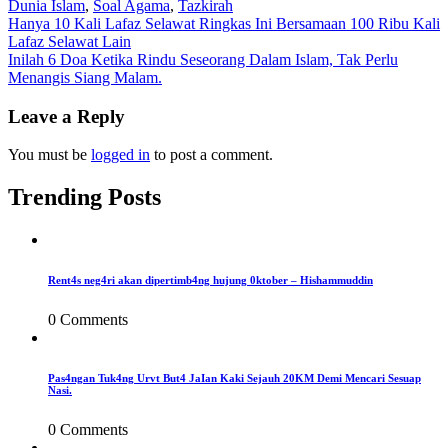
Dunia Islam
,
Soal Agama
,
Tazkirah
Post
Hanya 10 Kali Lafaz Selawat Ringkas Ini Bersamaan 100 Ribu Kali
Lafaz Selawat Lain
navigation
Inilah 6 Doa Ketika Rindu Seseorang Dalam Islam, Tak Perlu
Menangis Siang Malam.
Leave a Reply
You must be
logged in
to post a comment.
Trending Posts
Rent4s neg4ri akan dipertimb4ng hujung 0ktober – Hishammuddin
0 Comments
Pas4ngan Tuk4ng Urvt But4 JaIan Kaki Sejauh 20KM Demi Mencari Sesuap
Nasi.
0 Comments