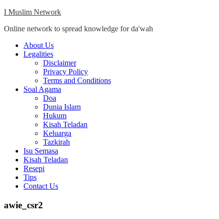
Skip
I Muslim Network
to
Online network to spread knowledge for da'wah
content
Close
About Us
Menu
Legalities
Disclaimer
Privacy Policy
Terms and Conditions
Soal Agama
Doa
Dunia Islam
Hukum
Kisah Teladan
Keluarga
Tazkirah
Isu Semasa
Kisah Teladan
Resepi
Tips
Contact Us
awie_csr2