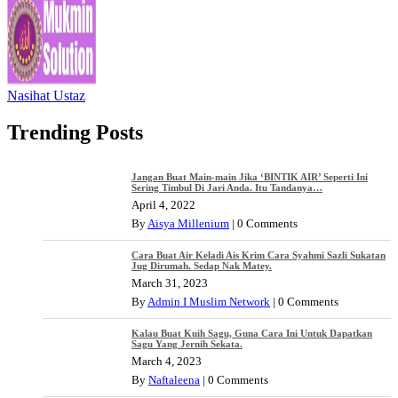
Nasihat Ustaz
Trending Posts
Jangan Buat Main-main Jika ‘BINTIK AIR’ Seperti Ini
Sering Timbul Di Jari Anda. Itu Tandanya…
April 4, 2022
By
Aisya Millenium
|
0 Comments
Cara Buat Air Keladi Ais Krim Cara Syahmi Sazli Sukatan
Jug Dirumah. Sedap Nak Matey.
March 31, 2023
By
Admin I Muslim Network
|
0 Comments
Kalau Buat Kuih Sagu, Guna Cara Ini Untuk Dapatkan
Sagu Yang Jernih Sekata.
March 4, 2023
By
Naftaleena
|
0 Comments