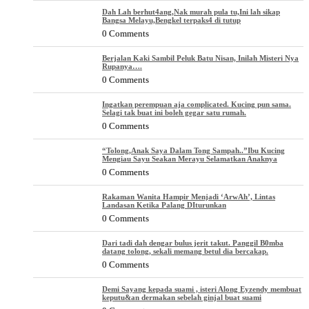
Dah Lah berhut4ang,Nak murah pula tu,Ini lah sikap
Bangsa Melayu,Bengkel terpaks4 di tutup
0 Comments
Berjalan Kaki Sambil Peluk Batu Nisan, Inilah Misteri Nya
Rupanya….
0 Comments
Ingatkan perempuan aja complicated. Kucing pun sama.
Selagi tak buat ini boleh gegar satu rumah.
0 Comments
“Tolong,Anak Saya Dalam Tong Sampah..”Ibu Kucing
Mengiau Sayu Seakan Merayu Selamatkan Anaknya
0 Comments
Rakaman Wanita Hampir Menjadi ‘ArwAh’, Lintas
Landasan Ketika Palang DIturunkan
0 Comments
Dari tadi dah dengar bulus jerit takut. Panggil B0mba
datang tolong, sekali memang betul dia bercakap.
0 Comments
Demi Sayang kepada suami , isteri Along Eyzendy membuat
keputu&an dermakan sebelah ginjal buat suami