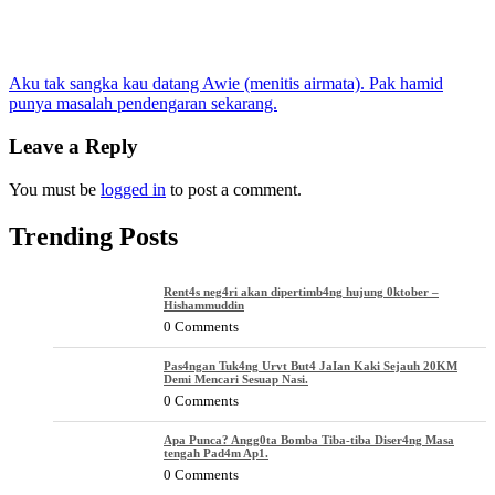
Post
Aku tak sangka kau datang Awie (menitis airmata). Pak hamid
punya masalah pendengaran sekarang.
navigation
Leave a Reply
You must be
logged in
to post a comment.
Trending Posts
Rent4s neg4ri akan dipertimb4ng hujung 0ktober –
Hishammuddin
0 Comments
Pas4ngan Tuk4ng Urvt But4 JaIan Kaki Sejauh 20KM
Demi Mencari Sesuap Nasi.
0 Comments
Apa Punca? Angg0ta Bomba Tiba-tiba Diser4ng Masa
tengah Pad4m Ap1.
0 Comments