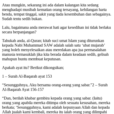
Atau mungkin, sekarang ini ada dalam kalangan kita sedang
menghadapi musibah kematian orang tersayang, kehilangan harta
benda, tempat tinggal, sakit yang tiada kesembuhan dan sebagainya.
Sudah tentu sedih bukan.
Lalu, bagaimana anda merawat hati agar kesedihan ini tidak berlaku
secara berpanjangan?
Tahukah anda, al-Quran; kitab suci umat Islam yang diturunkan
kepada Nabi Muhammad SAW adalah salah satu ‘ubat mujarab’
yang boleh menyelesaikan atau meredakan apa jua permasalahan
manusia termasuklah jika kita berada dalam keadaan sedih, gelisah
mahupun buntu membuat keputusan.
Apakah ayat itu? Berikut dikongsikan;
1 – Surah Al-Baqarah ayat 153
“Sesungguhnya, Aku bersama orang-orang yang sabar.”2 – Surah
Al-Baqarah Ayat 156-157
“Dan, berilah khabar gembira kepada orang yang sabar. (Iaitu)
orang yang apabila mereka ditimpa oleh sesuatu kesusahan, mereka
berkata; ‘Sesungguhnya, kami adalah kepunyaan Allah dan kepada
Allah jualah kami kembali, mereka itu ialah orang yang dilimpahi