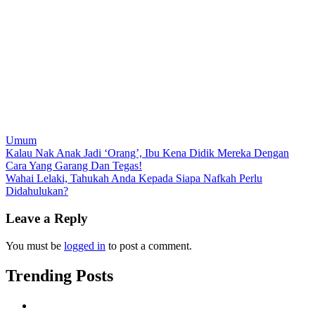
Umum
Post
Kalau Nak Anak Jadi ‘Orang’, Ibu Kena Didik Mereka Dengan
Cara Yang Garang Dan Tegas!
navigation
Wahai Lelaki, Tahukah Anda Kepada Siapa Nafkah Perlu
Didahulukan?
Leave a Reply
You must be
logged in
to post a comment.
Trending Posts