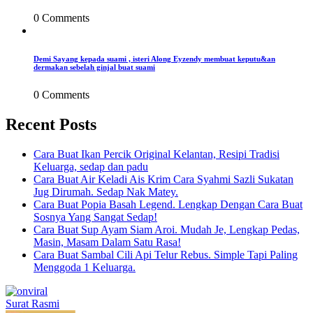
0 Comments
Demi Sayang kepada suami , isteri Along Eyzendy membuat keputu&an
dermakan sebelah ginjal buat suami
0 Comments
Recent Posts
Cara Buat Ikan Percik Original Kelantan, Resipi Tradisi
Keluarga, sedap dan padu
Cara Buat Air Keladi Ais Krim Cara Syahmi Sazli Sukatan
Jug Dirumah. Sedap Nak Matey.
Cara Buat Popia Basah Legend. Lengkap Dengan Cara Buat
Sosnya Yang Sangat Sedap!
Cara Buat Sup Ayam Siam Aroi. Mudah Je, Lengkap Pedas,
Masin, Masam Dalam Satu Rasa!
Cara Buat Sambal Cili Api Telur Rebus. Simple Tapi Paling
Menggoda 1 Keluarga.
Surat Rasmi