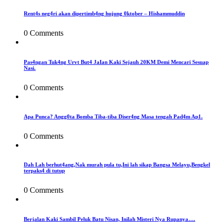
Rent4s neg4ri akan dipertimb4ng hujung 0ktober – Hishammuddin
0 Comments
Pas4ngan Tuk4ng Urvt But4 JaIan Kaki Sejauh 20KM Demi Mencari Sesuap
Nasi.
0 Comments
Apa Punca? Angg0ta Bomba Tiba-tiba Diser4ng Masa tengah Pad4m Ap1.
0 Comments
Dah Lah berhut4ang,Nak murah pula tu,Ini lah sikap Bangsa Melayu,Bengkel
terpaks4 di tutup
0 Comments
Berjalan Kaki Sambil Peluk Batu Nisan, Inilah Misteri Nya Rupanya….