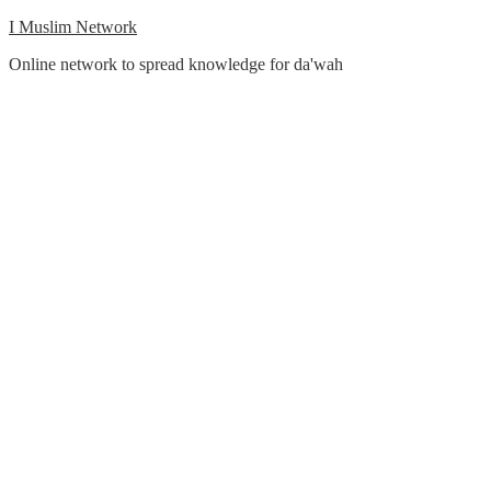
Skip
I Muslim Network
to
Online network to spread knowledge for da'wah
content