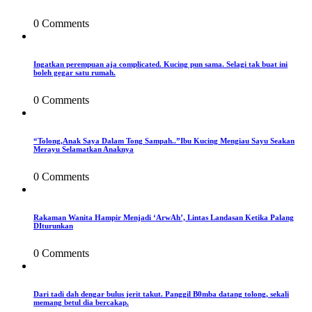
0 Comments
Ingatkan perempuan aja complicated. Kucing pun sama. Selagi tak buat ini
boleh gegar satu rumah.
0 Comments
“Tolong,Anak Saya Dalam Tong Sampah..”Ibu Kucing Mengiau Sayu Seakan
Merayu Selamatkan Anaknya
0 Comments
Rakaman Wanita Hampir Menjadi ‘ArwAh’, Lintas Landasan Ketika Palang
DIturunkan
0 Comments
Dari tadi dah dengar bulus jerit takut. Panggil B0mba datang tolong, sekali
memang betul dia bercakap.