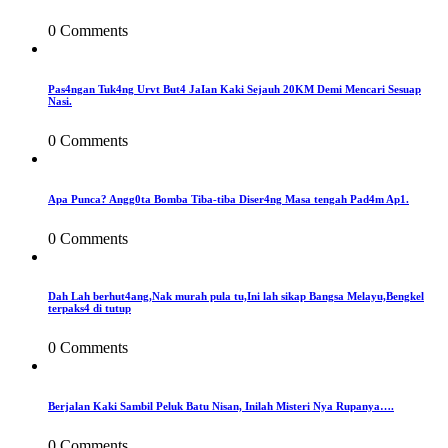
0 Comments
Pas4ngan Tuk4ng Urvt But4 JaIan Kaki Sejauh 20KM Demi Mencari Sesuap
Nasi.
0 Comments
Apa Punca? Angg0ta Bomba Tiba-tiba Diser4ng Masa tengah Pad4m Ap1.
0 Comments
Dah Lah berhut4ang,Nak murah pula tu,Ini lah sikap Bangsa Melayu,Bengkel
terpaks4 di tutup
0 Comments
Berjalan Kaki Sambil Peluk Batu Nisan, Inilah Misteri Nya Rupanya….
0 Comments