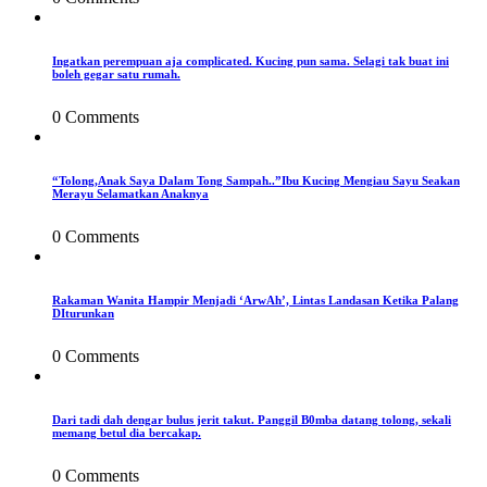
Ingatkan perempuan aja complicated. Kucing pun sama. Selagi tak buat ini
boleh gegar satu rumah.
0 Comments
“Tolong,Anak Saya Dalam Tong Sampah..”Ibu Kucing Mengiau Sayu Seakan
Merayu Selamatkan Anaknya
0 Comments
Rakaman Wanita Hampir Menjadi ‘ArwAh’, Lintas Landasan Ketika Palang
DIturunkan
0 Comments
Dari tadi dah dengar bulus jerit takut. Panggil B0mba datang tolong, sekali
memang betul dia bercakap.
0 Comments