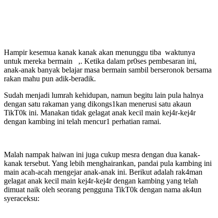
Hampir kesemua kanak kanak akan menunggu tiba waktunya
untuk mereka bermain ,. Ketika dalam pr0ses pembesaran ini,
anak-anak banyak belajar masa bermain sambil berseronok bersama
rakan mahu pun adik-beradik.
Sudah menjadi lumrah kehidupan, namun begitu lain pula halnya
dengan satu rakaman yang dikongs1kan menerusi satu akaun
TikT0k ini. Manakan tidak gelagat anak kecil main kej4r-kej4r
dengan kambing ini telah mencur1 perhatian ramai.
Malah nampak haiwan ini juga cukup mesra dengan dua kanak-
kanak tersebut. Yang lebih menghairankan, pandai pula kambing ini
main acah-acah mengejar anak-anak ini. Berikut adalah rak4man
gelagat anak kecil main kej4r-kej4r dengan kambing yang telah
dimuat naik oleh seorang pengguna TikT0k dengan nama ak4un
syeraceksu: