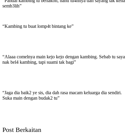
“Pandai kambing tu berlakon, nanti tu4nnya dah sayang tak kena
semb3lih”
“Kambing tu buat lomp4t bintang ke”
“Alaaa comelnya main kejo kejo dengan kambing. Sebab tu saya
nak bel4 kambing, tapi suami tak bagi”
“Jaga dia baik2 ye sis, dia dah rasa macam keluarga dia sendiri.
Suka main dengan budak2 tu”
Post Berkaitan