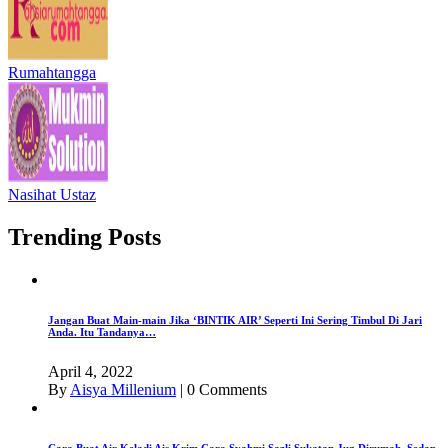
Rumahtangga
Nasihat Ustaz
Trending Posts
Jangan Buat Main-main Jika ‘BINTIK AIR’ Seperti Ini Sering Timbul Di Jari
Anda. Itu Tandanya…
April 4, 2022
By
Aisya Millenium
|
0 Comments
Cara Buat Air Keladi Ais Krim Cara Syahmi Sazli Sukatan Jug Dirumah. Sedap