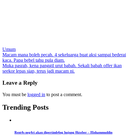
Umum
Post
Macam mana boleh pecah. 4 sekeluarga buat aksi sampai bederai
kaca. Papa bebel tahu pula diam.
navigation
Muka pasrah, kena panggil urut babah. Sekali babah offer ikan
seekor lepas siap, terus jadi macam ni.
Leave a Reply
You must be
logged in
to post a comment.
Trending Posts
Rent4s neg4ri akan dipertimb4ng hujung 0ktober – Hishammuddin