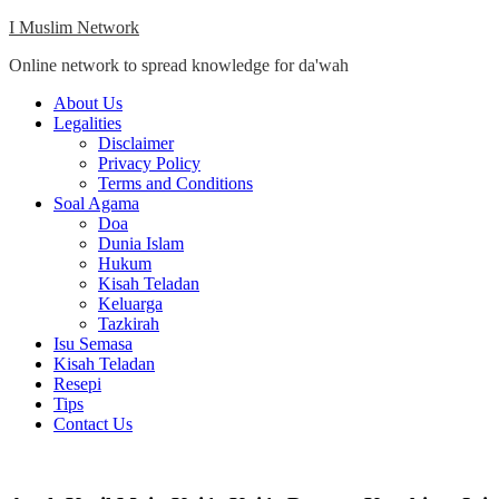
Skip
I Muslim Network
to
Online network to spread knowledge for da'wah
content
Close
About Us
Menu
Legalities
Disclaimer
Privacy Policy
Terms and Conditions
Soal Agama
Doa
Dunia Islam
Hukum
Kisah Teladan
Keluarga
Tazkirah
Isu Semasa
Kisah Teladan
Resepi
Tips
Contact Us