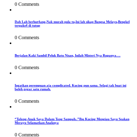
0 Comments
Dah Lah berhut4ang,Nak murah pula tu,Ini lah sikap Bangsa Melayu,Bengkel
terpaks4 di tutup
0 Comments
Berjalan Kaki Sambil Peluk Batu Nisan, Inilah Misteri Nya Rupanya….
0 Comments
Ingatkan perempuan aja complicated. Kucing pun sama. Selagi tak buat ini
boleh gegar satu rumah.
0 Comments
“Tolong,Anak Saya Dalam Tong Sampah..”Ibu Kucing Mengiau Sayu Seakan
Merayu Selamatkan Anaknya
0 Comments