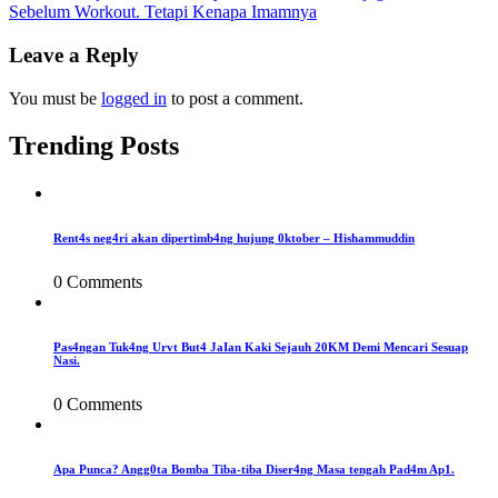
Sebelum Workout. Tetapi Kenapa Imamnya
navigation
Leave a Reply
You must be
logged in
to post a comment.
Trending Posts
Rent4s neg4ri akan dipertimb4ng hujung 0ktober – Hishammuddin
0 Comments
Pas4ngan Tuk4ng Urvt But4 JaIan Kaki Sejauh 20KM Demi Mencari Sesuap
Nasi.
0 Comments
Apa Punca? Angg0ta Bomba Tiba-tiba Diser4ng Masa tengah Pad4m Ap1.