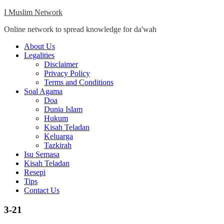
Skip
I Muslim Network
to
Online network to spread knowledge for da'wah
content
Close
About Us
Menu
Legalities
Disclaimer
Privacy Policy
Terms and Conditions
Soal Agama
Doa
Dunia Islam
Hukum
Kisah Teladan
Keluarga
Tazkirah
Isu Semasa
Kisah Teladan
Resepi
Tips
Contact Us
3-21