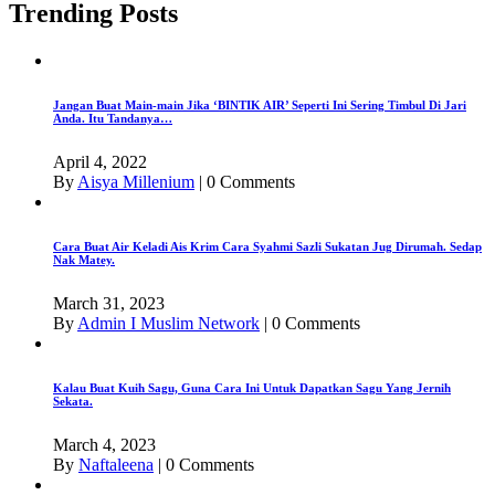
Trending Posts
Jangan Buat Main-main Jika ‘BINTIK AIR’ Seperti Ini Sering Timbul Di Jari
Anda. Itu Tandanya…
April 4, 2022
By
Aisya Millenium
|
0 Comments
Cara Buat Air Keladi Ais Krim Cara Syahmi Sazli Sukatan Jug Dirumah. Sedap
Nak Matey.
March 31, 2023
By
Admin I Muslim Network
|
0 Comments
Kalau Buat Kuih Sagu, Guna Cara Ini Untuk Dapatkan Sagu Yang Jernih
Sekata.
March 4, 2023
By
Naftaleena
|
0 Comments