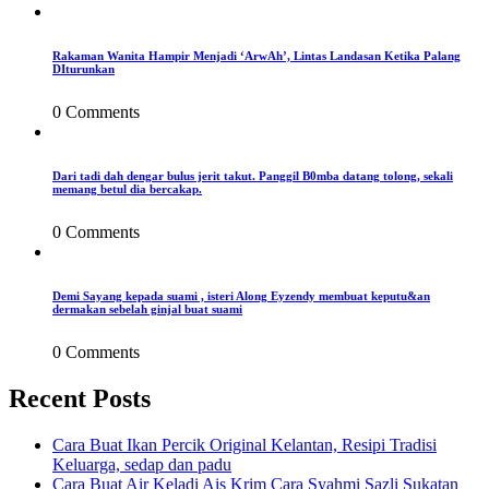
Rakaman Wanita Hampir Menjadi ‘ArwAh’, Lintas Landasan Ketika Palang
DIturunkan
0 Comments
Dari tadi dah dengar bulus jerit takut. Panggil B0mba datang tolong, sekali
memang betul dia bercakap.
0 Comments
Demi Sayang kepada suami , isteri Along Eyzendy membuat keputu&an
dermakan sebelah ginjal buat suami
0 Comments
Recent Posts
Cara Buat Ikan Percik Original Kelantan, Resipi Tradisi
Keluarga, sedap dan padu
Cara Buat Air Keladi Ais Krim Cara Syahmi Sazli Sukatan