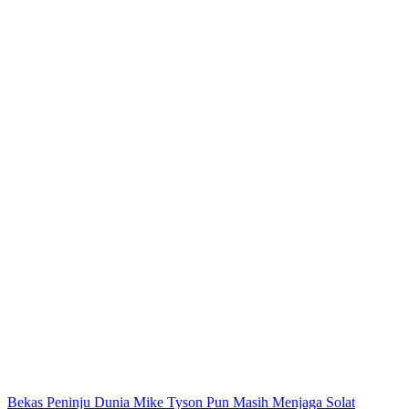
Post
Bekas Peninju Dunia Mike Tyson Pun Masih Menjaga Solat