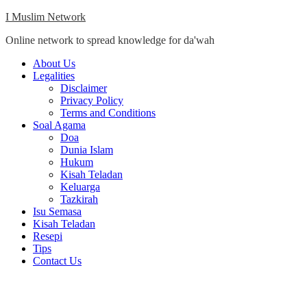
Skip
I Muslim Network
to
Online network to spread knowledge for da'wah
content
Close
About Us
Menu
Legalities
Disclaimer
Privacy Policy
Terms and Conditions
Soal Agama
Doa
Dunia Islam
Hukum
Kisah Teladan
Keluarga
Tazkirah
Isu Semasa
Kisah Teladan
Resepi
Tips
Contact Us