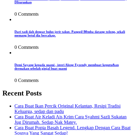
DIturunkan
0 Comments
Dari tadi dah dengar bulus jerit takut. Panggil B0mba datang tolong, sekali
memang betul dia bercakap.
0 Comments
Demi Sayang kepada suami , isteri Along Eyzendy membuat keputu&an
dermakan sebelah ginjal buat suami
0 Comments
Recent Posts
Cara Buat Ikan Percik Original Kelantan, Resipi Tradisi
Keluarga, sedap dan padu
Cara Buat Air Keladi Ais Krim Cara Syahmi Sazli Sukatan
Jug Dirumah. Sedap Nak Matey.
Cara Buat Popia Basah Legend. Lengkap Dengan Cara Buat
Sosnya Yang Sangat Sedap!