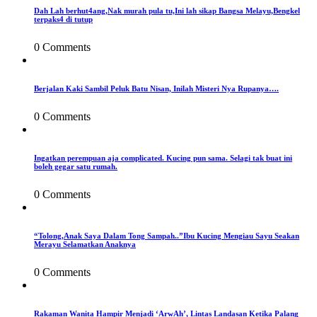
Dah Lah berhut4ang,Nak murah pula tu,Ini lah sikap Bangsa Melayu,Bengkel
terpaks4 di tutup
0 Comments
Berjalan Kaki Sambil Peluk Batu Nisan, Inilah Misteri Nya Rupanya….
0 Comments
Ingatkan perempuan aja complicated. Kucing pun sama. Selagi tak buat ini
boleh gegar satu rumah.
0 Comments
“Tolong,Anak Saya Dalam Tong Sampah..”Ibu Kucing Mengiau Sayu Seakan
Merayu Selamatkan Anaknya
0 Comments
Rakaman Wanita Hampir Menjadi ‘ArwAh’, Lintas Landasan Ketika Palang