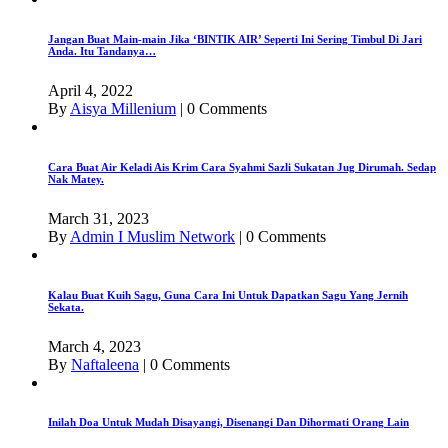
Jangan Buat Main-main Jika ‘BINTIK AIR’ Seperti Ini Sering Timbul Di Jari
Anda. Itu Tandanya…
April 4, 2022
By
Aisya Millenium
|
0 Comments
Cara Buat Air Keladi Ais Krim Cara Syahmi Sazli Sukatan Jug Dirumah. Sedap
Nak Matey.
March 31, 2023
By
Admin I Muslim Network
|
0 Comments
Kalau Buat Kuih Sagu, Guna Cara Ini Untuk Dapatkan Sagu Yang Jernih
Sekata.
March 4, 2023
By
Naftaleena
|
0 Comments
Inilah Doa Untuk Mudah Disayangi, Disenangi Dan Dihormati Orang Lain