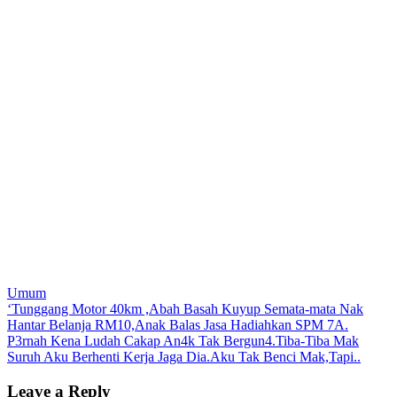
Umum
Post
‘Tunggang Motor 40km ,Abah Basah Kuyup Semata-mata Nak
Hantar Belanja RM10,Anak Balas Jasa Hadiahkan SPM 7A.
navigation
P3rnah Kena Ludah Cakap An4k Tak Bergun4.Tiba-Tiba Mak
Suruh Aku Berhenti Kerja Jaga Dia.Aku Tak Benci Mak,Tapi..
Leave a Reply