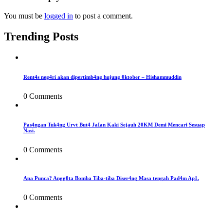
You must be
logged in
to post a comment.
Trending Posts
Rent4s neg4ri akan dipertimb4ng hujung 0ktober – Hishammuddin
0 Comments
Pas4ngan Tuk4ng Urvt But4 JaIan Kaki Sejauh 20KM Demi Mencari Sesuap
Nasi.
0 Comments
Apa Punca? Angg0ta Bomba Tiba-tiba Diser4ng Masa tengah Pad4m Ap1.
0 Comments