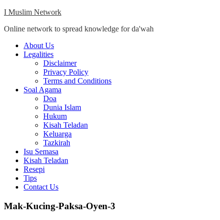
Skip
I Muslim Network
to
Online network to spread knowledge for da'wah
content
Close
About Us
Menu
Legalities
Disclaimer
Privacy Policy
Terms and Conditions
Soal Agama
Doa
Dunia Islam
Hukum
Kisah Teladan
Keluarga
Tazkirah
Isu Semasa
Kisah Teladan
Resepi
Tips
Contact Us
Mak-Kucing-Paksa-Oyen-3