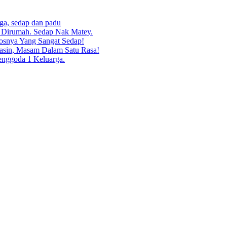
rga, sedap dan padu
g Dirumah. Sedap Nak Matey.
osnya Yang Sangat Sedap!
asin, Masam Dalam Satu Rasa!
enggoda 1 Keluarga.