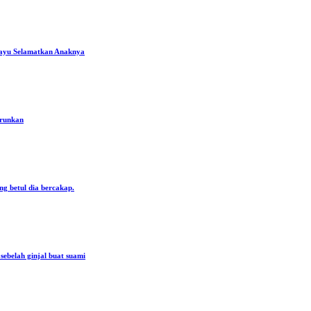
ayu Selamatkan Anaknya
urunkan
ng betul dia bercakap.
ebelah ginjal buat suami