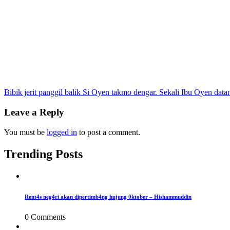
Post
Bibik jerit panggil balik Si Oyen takmo dengar. Sekali Ibu Oyen data
navigation
Leave a Reply
You must be
logged in
to post a comment.
Trending Posts
Rent4s neg4ri akan dipertimb4ng hujung 0ktober – Hishammuddin
0 Comments