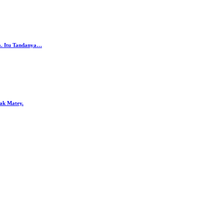
da. Itu Tandanya…
ak Matey.