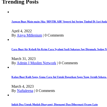
Trending Posts
Jangan Buat Main-main Jika ‘BINTIK AIR’ Seperti Ini Sering Timbul Di Jari An
April 4, 2022
By
Aisya Millenium
|
0 Comments
Cara Buat Air Keladi Ais Krim Cara Syahmi Sazli Sukatan Jug Dirumah. Sedap N
March 31, 2023
By
Admin I Muslim Network
|
0 Comments
Kalau Buat Kuih Sagu, Guna Cara Ini Untuk Dapatkan Sagu Yang Jernih Sekata.
March 4, 2023
By
Naftaleena
|
0 Comments
Inilah Doa Untuk Mudah Disayangi, Disenangi Dan Dihormati Orang Lain