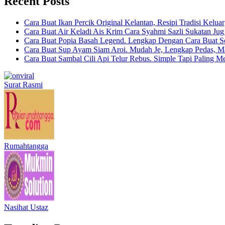
Recent Posts
Cara Buat Ikan Percik Original Kelantan, Resipi Tradisi Kelua
Cara Buat Air Keladi Ais Krim Cara Syahmi Sazli Sukatan Ju
Cara Buat Popia Basah Legend. Lengkap Dengan Cara Buat S
Cara Buat Sup Ayam Siam Aroi. Mudah Je, Lengkap Pedas, M
Cara Buat Sambal Cili Api Telur Rebus. Simple Tapi Paling M
Surat Rasmi
Rumahtangga
Nasihat Ustaz