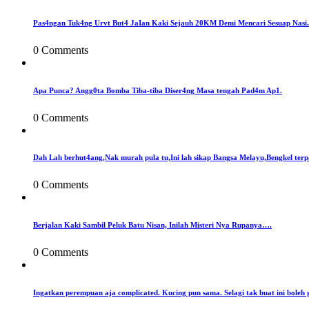
Pas4ngan Tuk4ng Urvt But4 JaIan Kaki Sejauh 20KM Demi Mencari Sesuap Nasi.
0 Comments
Apa Punca? Angg0ta Bomba Tiba-tiba Diser4ng Masa tengah Pad4m Ap1.
0 Comments
Dah Lah berhut4ang,Nak murah pula tu,Ini lah sikap Bangsa Melayu,Bengkel terp
0 Comments
Berjalan Kaki Sambil Peluk Batu Nisan, Inilah Misteri Nya Rupanya….
0 Comments
Ingatkan perempuan aja complicated. Kucing pun sama. Selagi tak buat ini boleh 