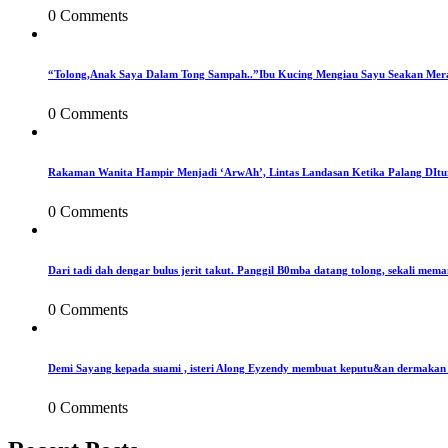
0 Comments
“Tolong,Anak Saya Dalam Tong Sampah..”Ibu Kucing Mengiau Sayu Seakan Mer
0 Comments
Rakaman Wanita Hampir Menjadi ‘ArwAh’, Lintas Landasan Ketika Palang DIt
0 Comments
Dari tadi dah dengar bulus jerit takut. Panggil B0mba datang tolong, sekali mema
0 Comments
Demi Sayang kepada suami , isteri Along Eyzendy membuat keputu&an dermakan s
0 Comments