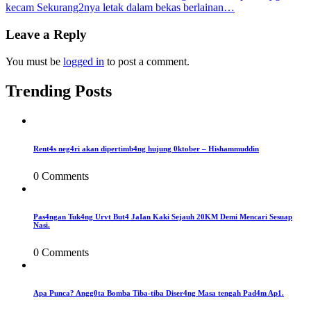
kecam Sekurang2nya letak dalam bekas berlainan…
navigation
Leave a Reply
You must be
logged in
to post a comment.
Trending Posts
Rent4s neg4ri akan dipertimb4ng hujung 0ktober – Hishammuddin
0 Comments
Pas4ngan Tuk4ng Urvt But4 JaIan Kaki Sejauh 20KM Demi Mencari Sesuap
Nasi.
0 Comments
Apa Punca? Angg0ta Bomba Tiba-tiba Diser4ng Masa tengah Pad4m Ap1.