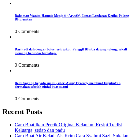
Rakaman Wanita Hampir Menjadi ‘ArwAh’, Lintas Landasan Ketika Palang
DIturunkan
0 Comments
Dari tadi dah dengar bulus jerit takut. Panggil B0mba datang tolong, sekali
memang betul dia bercakap.
0 Comments
Demi Sayang kepada suami , isteri Along Eyzendy membuat keputu&an
dermakan sebelah ginjal buat suami
0 Comments
Recent Posts
Cara Buat Ikan Percik Original Kelantan, Resipi Tradisi
Keluarga, sedap dan padu
Cara Buat Air Keladi Ais Krim Cara Syahmi Sazli Sukatan