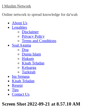
Skip
I Muslim Network
to
Online network to spread knowledge for da'wah
content
Close
About Us
Menu
Legalities
Disclaimer
Privacy Policy
Terms and Conditions
Soal Agama
Doa
Dunia Islam
Hukum
Kisah Teladan
Keluarga
Tazkirah
Isu Semasa
Kisah Teladan
Resepi
Tips
Contact Us
Screen Shot 2022-09-21 at 8.57.10 AM