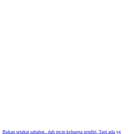
Post
Bukan setakat sahabat.. dah mcm keluarga sendiri. Tapi ada yg