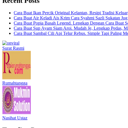
Recent Posts
Cara Buat Ikan Percik Original Kelantan, Resipi Tradisi Kelua
Cara Buat Air Keladi Ais Krim Cara Syahmi Sazli Sukatan Ju
Cara Buat Popia Basah Legend. Lengkap Dengan Cara Buat S
Cara Buat Sup Ayam Siam Aroi. Mudah Je, Lengkap Pedas, M
Cara Buat Sambal Cili Api Telur Rebus. Simple Tapi Paling M
Surat Rasmi
Rumahtangga
Nasihat Ustaz