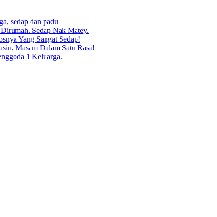
rga, sedap dan padu
g Dirumah. Sedap Nak Matey.
osnya Yang Sangat Sedap!
asin, Masam Dalam Satu Rasa!
enggoda 1 Keluarga.