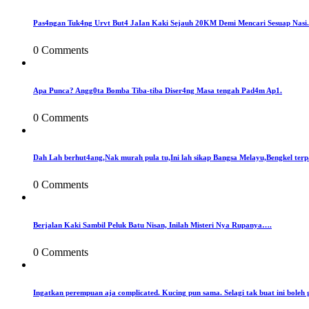
Pas4ngan Tuk4ng Urvt But4 JaIan Kaki Sejauh 20KM Demi Mencari Sesuap Nasi.
0 Comments
Apa Punca? Angg0ta Bomba Tiba-tiba Diser4ng Masa tengah Pad4m Ap1.
0 Comments
Dah Lah berhut4ang,Nak murah pula tu,Ini lah sikap Bangsa Melayu,Bengkel terp
0 Comments
Berjalan Kaki Sambil Peluk Batu Nisan, Inilah Misteri Nya Rupanya….
0 Comments
Ingatkan perempuan aja complicated. Kucing pun sama. Selagi tak buat ini boleh 