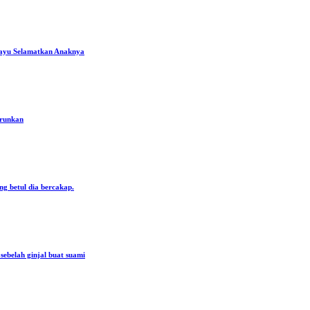
ayu Selamatkan Anaknya
urunkan
ng betul dia bercakap.
ebelah ginjal buat suami