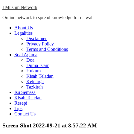
Skip
I Muslim Network
to
Online network to spread knowledge for da'wah
content
Close
About Us
Menu
Legalities
Disclaimer
Privacy Policy
Terms and Conditions
Soal Agama
Doa
Dunia Islam
Hukum
Kisah Teladan
Keluarga
Tazkirah
Isu Semasa
Kisah Teladan
Resepi
Tips
Contact Us
Screen Shot 2022-09-21 at 8.57.22 AM