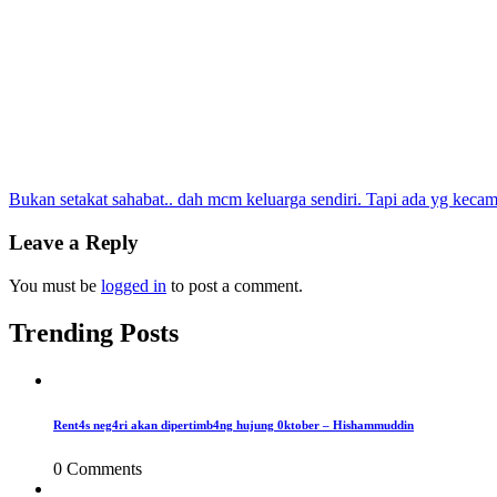
Post
Bukan setakat sahabat.. dah mcm keluarga sendiri. Tapi ada yg kec
navigation
Leave a Reply
You must be
logged in
to post a comment.
Trending Posts
Rent4s neg4ri akan dipertimb4ng hujung 0ktober – Hishammuddin
0 Comments