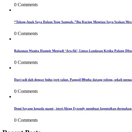
0 Comments
“Tolong,Anak Saya Dalam Tong Sampah..”Ibu Kucing Mengiau Sayu Seakan Mer
0 Comments
Rakaman Wanita Hampir Menjadi ‘ArwAh’, Lintas Landasan Ketika Palang DIt
0 Comments
Dari tadi dah dengar bulus jerit takut. Panggil B0mba datang tolong, sekali mema
0 Comments
Demi Sayang kepada suami , isteri Along Eyzendy membuat keputu&an dermakan s
0 Comments