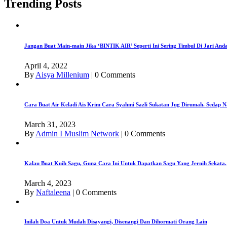
Trending Posts
Jangan Buat Main-main Jika ‘BINTIK AIR’ Seperti Ini Sering Timbul Di Jari An
April 4, 2022
By
Aisya Millenium
|
0 Comments
Cara Buat Air Keladi Ais Krim Cara Syahmi Sazli Sukatan Jug Dirumah. Sedap N
March 31, 2023
By
Admin I Muslim Network
|
0 Comments
Kalau Buat Kuih Sagu, Guna Cara Ini Untuk Dapatkan Sagu Yang Jernih Sekata.
March 4, 2023
By
Naftaleena
|
0 Comments
Inilah Doa Untuk Mudah Disayangi, Disenangi Dan Dihormati Orang Lain