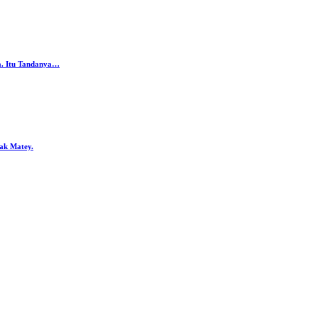
da. Itu Tandanya…
ak Matey.