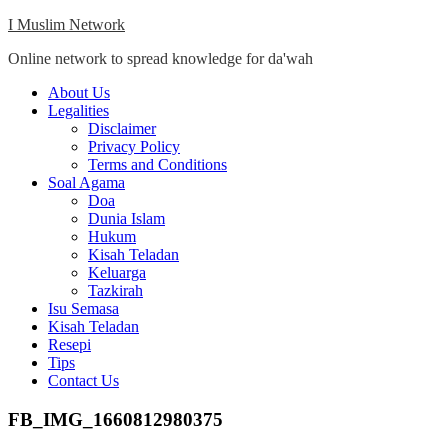
Skip
I Muslim Network
to
Online network to spread knowledge for da'wah
content
Close
About Us
Menu
Legalities
Disclaimer
Privacy Policy
Terms and Conditions
Soal Agama
Doa
Dunia Islam
Hukum
Kisah Teladan
Keluarga
Tazkirah
Isu Semasa
Kisah Teladan
Resepi
Tips
Contact Us
FB_IMG_1660812980375