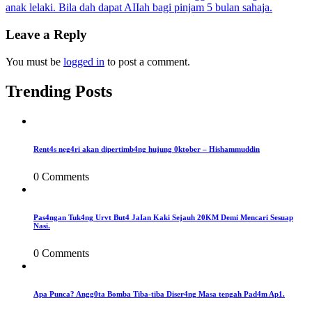
anak lelaki. Bila dah dapat AIIah bagi pinjam 5 bulan sahaja.
navigation
Leave a Reply
You must be
logged in
to post a comment.
Trending Posts
Rent4s neg4ri akan dipertimb4ng hujung 0ktober – Hishammuddin
0 Comments
Pas4ngan Tuk4ng Urvt But4 JaIan Kaki Sejauh 20KM Demi Mencari Sesuap
Nasi.
0 Comments
Apa Punca? Angg0ta Bomba Tiba-tiba Diser4ng Masa tengah Pad4m Ap1.