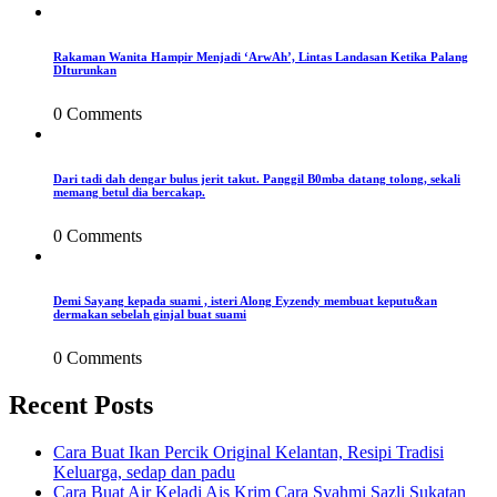
Rakaman Wanita Hampir Menjadi ‘ArwAh’, Lintas Landasan Ketika Palang
DIturunkan
0 Comments
Dari tadi dah dengar bulus jerit takut. Panggil B0mba datang tolong, sekali
memang betul dia bercakap.
0 Comments
Demi Sayang kepada suami , isteri Along Eyzendy membuat keputu&an
dermakan sebelah ginjal buat suami
0 Comments
Recent Posts
Cara Buat Ikan Percik Original Kelantan, Resipi Tradisi
Keluarga, sedap dan padu
Cara Buat Air Keladi Ais Krim Cara Syahmi Sazli Sukatan