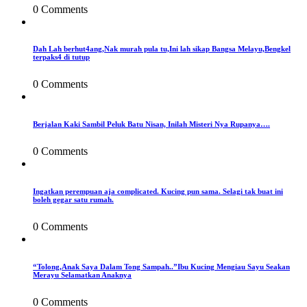
0 Comments
Dah Lah berhut4ang,Nak murah pula tu,Ini lah sikap Bangsa Melayu,Bengkel
terpaks4 di tutup
0 Comments
Berjalan Kaki Sambil Peluk Batu Nisan, Inilah Misteri Nya Rupanya….
0 Comments
Ingatkan perempuan aja complicated. Kucing pun sama. Selagi tak buat ini
boleh gegar satu rumah.
0 Comments
“Tolong,Anak Saya Dalam Tong Sampah..”Ibu Kucing Mengiau Sayu Seakan
Merayu Selamatkan Anaknya
0 Comments