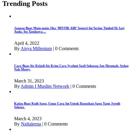
Trending Posts
Jangan Buat Main-main Jika ‘BINTIK AIR’ Seperti Ini Sering Timbul Di Jari
Anda. Itu Tandanya…
April 4, 2022
By
Aisya Millenium
|
0 Comments
Cara Buat Air Keladi Ais Krim Cara Syahmi Sazli Sukatan Jug Dirumah. Sedap
Nak Matey.
March 31, 2023
By
Admin I Muslim Network
|
0 Comments
Kalau Buat Kuih Sagu, Guna Cara Ini Untuk Dapatkan Sagu Yang Jernih
Sekata.
March 4, 2023
By
Naftaleena
|
0 Comments