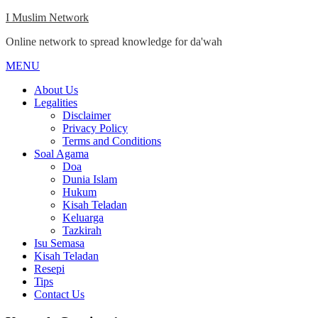
Skip
I Muslim Network
to
Online network to spread knowledge for da'wah
content
MENU
Close
Menu
About Us
Legalities
Disclaimer
Privacy Policy
Terms and Conditions
Soal Agama
Doa
Dunia Islam
Hukum
Kisah Teladan
Keluarga
Tazkirah
Isu Semasa
Kisah Teladan
Resepi
Tips
Contact Us