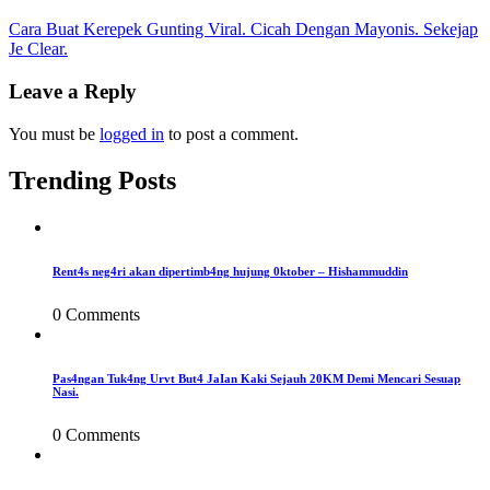
Post
Cara Buat Kerepek Gunting Viral. Cicah Dengan Mayonis. Sekejap
Je Clear.
navigation
Leave a Reply
You must be
logged in
to post a comment.
Trending Posts
Rent4s neg4ri akan dipertimb4ng hujung 0ktober – Hishammuddin
0 Comments
Pas4ngan Tuk4ng Urvt But4 JaIan Kaki Sejauh 20KM Demi Mencari Sesuap
Nasi.
0 Comments