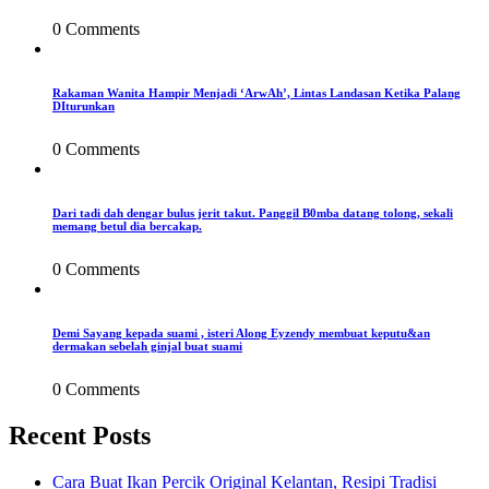
0 Comments
Rakaman Wanita Hampir Menjadi ‘ArwAh’, Lintas Landasan Ketika Palang
DIturunkan
0 Comments
Dari tadi dah dengar bulus jerit takut. Panggil B0mba datang tolong, sekali
memang betul dia bercakap.
0 Comments
Demi Sayang kepada suami , isteri Along Eyzendy membuat keputu&an
dermakan sebelah ginjal buat suami
0 Comments
Recent Posts
Cara Buat Ikan Percik Original Kelantan, Resipi Tradisi