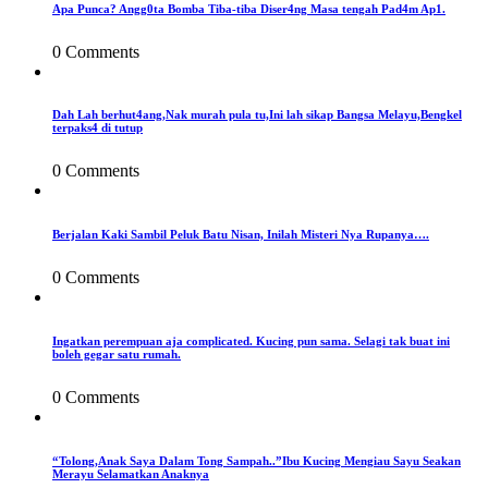
Apa Punca? Angg0ta Bomba Tiba-tiba Diser4ng Masa tengah Pad4m Ap1.
0 Comments
Dah Lah berhut4ang,Nak murah pula tu,Ini lah sikap Bangsa Melayu,Bengkel
terpaks4 di tutup
0 Comments
Berjalan Kaki Sambil Peluk Batu Nisan, Inilah Misteri Nya Rupanya….
0 Comments
Ingatkan perempuan aja complicated. Kucing pun sama. Selagi tak buat ini
boleh gegar satu rumah.
0 Comments
“Tolong,Anak Saya Dalam Tong Sampah..”Ibu Kucing Mengiau Sayu Seakan
Merayu Selamatkan Anaknya