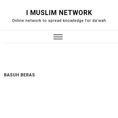
Skip
I MUSLIM NETWORK
to
Online network to spread knowledge for da'wah
content
Close
Menu
BASUH BERAS