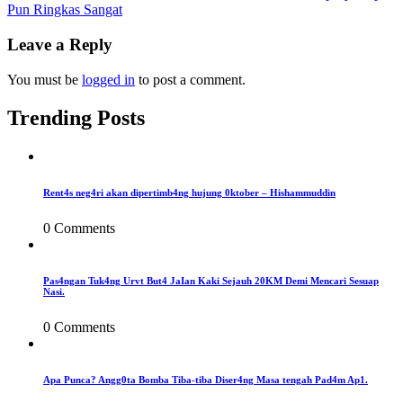
Pun Ringkas Sangat
navigation
Leave a Reply
You must be
logged in
to post a comment.
Trending Posts
Rent4s neg4ri akan dipertimb4ng hujung 0ktober – Hishammuddin
0 Comments
Pas4ngan Tuk4ng Urvt But4 JaIan Kaki Sejauh 20KM Demi Mencari Sesuap
Nasi.
0 Comments
Apa Punca? Angg0ta Bomba Tiba-tiba Diser4ng Masa tengah Pad4m Ap1.