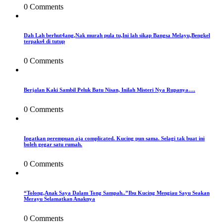
0 Comments
Dah Lah berhut4ang,Nak murah pula tu,Ini lah sikap Bangsa Melayu,Bengkel
terpaks4 di tutup
0 Comments
Berjalan Kaki Sambil Peluk Batu Nisan, Inilah Misteri Nya Rupanya….
0 Comments
Ingatkan perempuan aja complicated. Kucing pun sama. Selagi tak buat ini
boleh gegar satu rumah.
0 Comments
“Tolong,Anak Saya Dalam Tong Sampah..”Ibu Kucing Mengiau Sayu Seakan
Merayu Selamatkan Anaknya
0 Comments