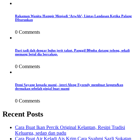
Rakaman Wanita Hampir Menjadi ‘ArwAh’, Lintas Landasan Ketika Palang
DIturunkan
0 Comments
Dari tadi dah dengar bulus jerit takut. Panggil B0mba datang tolong, sekali
memang betul dia bercakap.
0 Comments
Demi Sayang kepada suami , isteri Along Eyzendy membuat keputu&an
dermakan sebelah ginjal buat suami
0 Comments
Recent Posts
Cara Buat Ikan Percik Original Kelantan, Resipi Tradisi
Keluarga, sedap dan padu
Cara Buat Air Keladi Ais Krim Cara Syahmi Sazli Sukatan