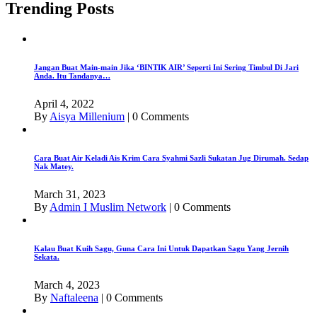
Trending Posts
Jangan Buat Main-main Jika ‘BINTIK AIR’ Seperti Ini Sering Timbul Di Jari
Anda. Itu Tandanya…
April 4, 2022
By
Aisya Millenium
|
0 Comments
Cara Buat Air Keladi Ais Krim Cara Syahmi Sazli Sukatan Jug Dirumah. Sedap
Nak Matey.
March 31, 2023
By
Admin I Muslim Network
|
0 Comments
Kalau Buat Kuih Sagu, Guna Cara Ini Untuk Dapatkan Sagu Yang Jernih
Sekata.
March 4, 2023
By
Naftaleena
|
0 Comments