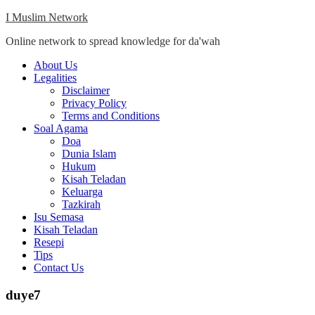
Skip
I Muslim Network
to
Online network to spread knowledge for da'wah
content
Close
About Us
Menu
Legalities
Disclaimer
Privacy Policy
Terms and Conditions
Soal Agama
Doa
Dunia Islam
Hukum
Kisah Teladan
Keluarga
Tazkirah
Isu Semasa
Kisah Teladan
Resepi
Tips
Contact Us
duye7