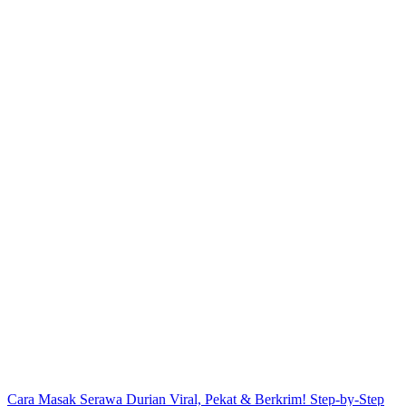
Post
Cara Masak Serawa Durian Viral, Pekat & Berkrim! Step-by-Step