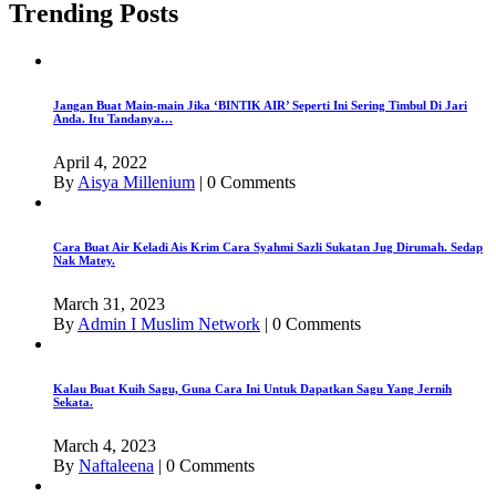
Trending Posts
Jangan Buat Main-main Jika ‘BINTIK AIR’ Seperti Ini Sering Timbul Di Jari
Anda. Itu Tandanya…
April 4, 2022
By
Aisya Millenium
|
0 Comments
Cara Buat Air Keladi Ais Krim Cara Syahmi Sazli Sukatan Jug Dirumah. Sedap
Nak Matey.
March 31, 2023
By
Admin I Muslim Network
|
0 Comments
Kalau Buat Kuih Sagu, Guna Cara Ini Untuk Dapatkan Sagu Yang Jernih
Sekata.
March 4, 2023
By
Naftaleena
|
0 Comments