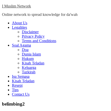
Skip
I Muslim Network
to
Online network to spread knowledge for da'wah
content
Close
About Us
Menu
Legalities
Disclaimer
Privacy Policy
Terms and Conditions
Soal Agama
Doa
Dunia Islam
Hukum
Kisah Teladan
Keluarga
Tazkirah
Isu Semasa
Kisah Teladan
Resepi
Tips
Contact Us
belimbing2