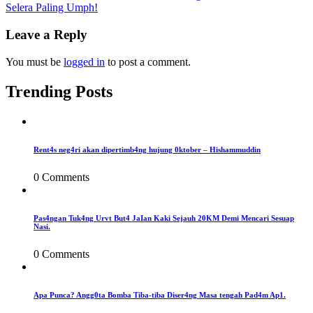
Selera Paling Umph!
navigation
Leave a Reply
You must be
logged in
to post a comment.
Trending Posts
Rent4s neg4ri akan dipertimb4ng hujung 0ktober – Hishammuddin
0 Comments
Pas4ngan Tuk4ng Urvt But4 JaIan Kaki Sejauh 20KM Demi Mencari Sesuap
Nasi.
0 Comments
Apa Punca? Angg0ta Bomba Tiba-tiba Diser4ng Masa tengah Pad4m Ap1.