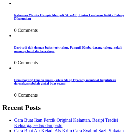
Rakaman Wanita Hampir Menjadi ‘ArwAh’, Lintas Landasan Ketika Palang
DIturunkan
0 Comments
Dari tadi dah dengar bulus jerit takut. Panggil B0mba datang tolong, sekali
memang betul dia bercakap.
0 Comments
Demi Sayang kepada suami , isteri Along Eyzendy membuat keputu&an
dermakan sebelah ginjal buat suami
0 Comments
Recent Posts
Cara Buat Ikan Percik Original Kelantan, Resipi Tradisi
Keluarga, sedap dan padu
Cara Buat Air Keladi Ais Krim Cara Syahmi Sazli Sukatan