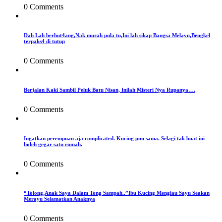
0 Comments
Dah Lah berhut4ang,Nak murah pula tu,Ini lah sikap Bangsa Melayu,Bengkel
terpaks4 di tutup
0 Comments
Berjalan Kaki Sambil Peluk Batu Nisan, Inilah Misteri Nya Rupanya….
0 Comments
Ingatkan perempuan aja complicated. Kucing pun sama. Selagi tak buat ini
boleh gegar satu rumah.
0 Comments
“Tolong,Anak Saya Dalam Tong Sampah..”Ibu Kucing Mengiau Sayu Seakan
Merayu Selamatkan Anaknya
0 Comments