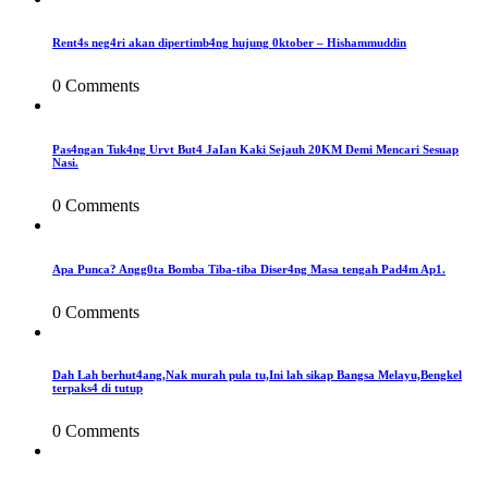
Rent4s neg4ri akan dipertimb4ng hujung 0ktober – Hishammuddin
0 Comments
Pas4ngan Tuk4ng Urvt But4 JaIan Kaki Sejauh 20KM Demi Mencari Sesuap
Nasi.
0 Comments
Apa Punca? Angg0ta Bomba Tiba-tiba Diser4ng Masa tengah Pad4m Ap1.
0 Comments
Dah Lah berhut4ang,Nak murah pula tu,Ini lah sikap Bangsa Melayu,Bengkel
terpaks4 di tutup
0 Comments