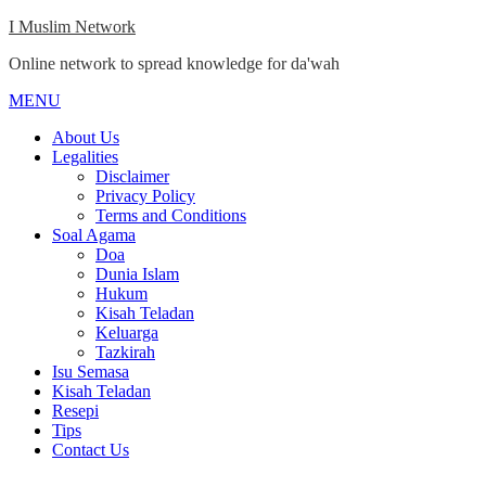
Skip
I Muslim Network
to
Online network to spread knowledge for da'wah
content
MENU
Close
Menu
About Us
Legalities
Disclaimer
Privacy Policy
Terms and Conditions
Soal Agama
Doa
Dunia Islam
Hukum
Kisah Teladan
Keluarga
Tazkirah
Isu Semasa
Kisah Teladan
Resepi
Tips
Contact Us