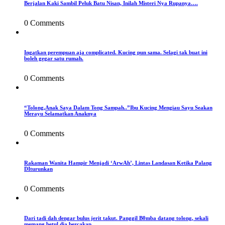
Berjalan Kaki Sambil Peluk Batu Nisan, Inilah Misteri Nya Rupanya….
0 Comments
Ingatkan perempuan aja complicated. Kucing pun sama. Selagi tak buat ini
boleh gegar satu rumah.
0 Comments
“Tolong,Anak Saya Dalam Tong Sampah..”Ibu Kucing Mengiau Sayu Seakan
Merayu Selamatkan Anaknya
0 Comments
Rakaman Wanita Hampir Menjadi ‘ArwAh’, Lintas Landasan Ketika Palang
DIturunkan
0 Comments
Dari tadi dah dengar bulus jerit takut. Panggil B0mba datang tolong, sekali
memang betul dia bercakap.