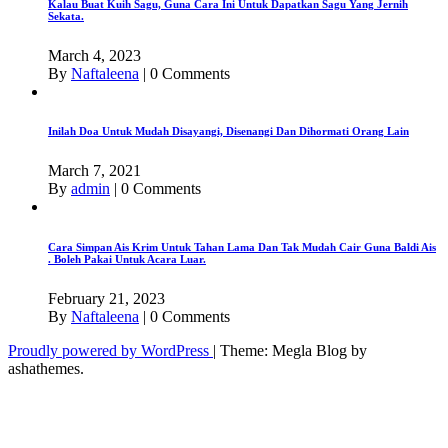
Kalau Buat Kuih Sagu, Guna Cara Ini Untuk Dapatkan Sagu Yang Jernih
Sekata.
March 4, 2023
By
Naftaleena
|
0 Comments
Inilah Doa Untuk Mudah Disayangi, Disenangi Dan Dihormati Orang Lain
March 7, 2021
By
admin
|
0 Comments
Cara Simpan Ais Krim Untuk Tahan Lama Dan Tak Mudah Cair Guna Baldi Ais
. Boleh Pakai Untuk Acara Luar.
February 21, 2023
By
Naftaleena
|
0 Comments
Proudly powered by WordPress
|
Theme: Megla Blog by
ashathemes.