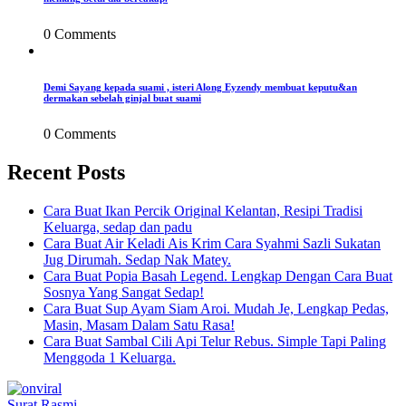
0 Comments
Demi Sayang kepada suami , isteri Along Eyzendy membuat keputu&an
dermakan sebelah ginjal buat suami
0 Comments
Recent Posts
Cara Buat Ikan Percik Original Kelantan, Resipi Tradisi
Keluarga, sedap dan padu
Cara Buat Air Keladi Ais Krim Cara Syahmi Sazli Sukatan
Jug Dirumah. Sedap Nak Matey.
Cara Buat Popia Basah Legend. Lengkap Dengan Cara Buat
Sosnya Yang Sangat Sedap!
Cara Buat Sup Ayam Siam Aroi. Mudah Je, Lengkap Pedas,
Masin, Masam Dalam Satu Rasa!
Cara Buat Sambal Cili Api Telur Rebus. Simple Tapi Paling
Menggoda 1 Keluarga.
Surat Rasmi