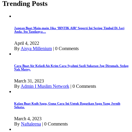
Trending Posts
Jangan Buat Main-main Jika ‘BINTIK AIR’ Seperti Ini Sering Timbul Di Jari
Anda. Itu Tandanya…
April 4, 2022
By
Aisya Millenium
|
0 Comments
Cara Buat Air Keladi Ais Krim Cara Syahmi Sazli Sukatan Jug Dirumah. Sedap
Nak Matey.
March 31, 2023
By
Admin I Muslim Network
|
0 Comments
Kalau Buat Kuih Sagu, Guna Cara Ini Untuk Dapatkan Sagu Yang Jernih
Sekata.
March 4, 2023
By
Naftaleena
|
0 Comments