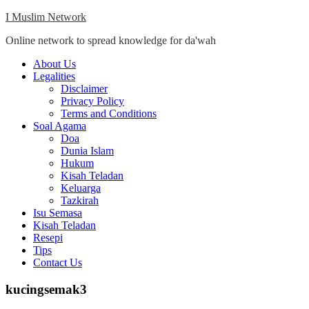
Skip
I Muslim Network
to
Online network to spread knowledge for da'wah
content
Close
About Us
Menu
Legalities
Disclaimer
Privacy Policy
Terms and Conditions
Soal Agama
Doa
Dunia Islam
Hukum
Kisah Teladan
Keluarga
Tazkirah
Isu Semasa
Kisah Teladan
Resepi
Tips
Contact Us
kucingsemak3