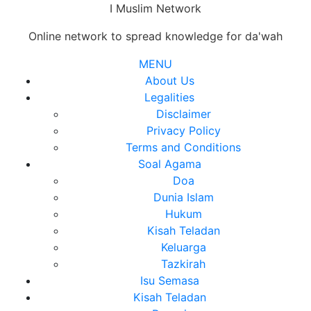
Skip
I Muslim Network
to
Online network to spread knowledge for da'wah
content
MENU
Close
About Us
Menu
Legalities
Disclaimer
Privacy Policy
Terms and Conditions
Soal Agama
Doa
Dunia Islam
Hukum
Kisah Teladan
Keluarga
Tazkirah
Isu Semasa
Kisah Teladan