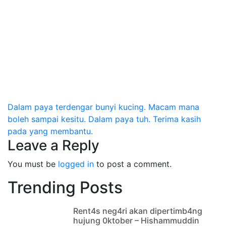
Post
Dalam paya terdengar bunyi kucing. Macam mana
boleh sampai kesitu. Dalam paya tuh. Terima kasih
navigation
pada yang membantu.
Leave a Reply
You must be
logged in
to post a comment.
Trending Posts
Rent4s neg4ri akan dipertimb4ng
hujung 0ktober – Hishammuddin