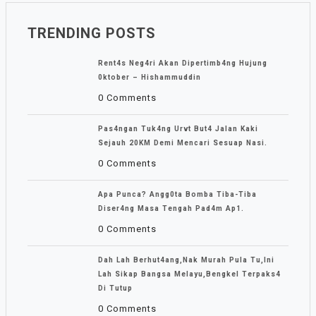
TRENDING POSTS
Rent4s Neg4ri Akan Dipertimb4ng Hujung
0ktober – Hishammuddin
0 Comments
Pas4ngan Tuk4ng Urvt But4 JaIan Kaki
Sejauh 20KM Demi Mencari Sesuap Nasi.
0 Comments
Apa Punca? Angg0ta Bomba Tiba-Tiba
Diser4ng Masa Tengah Pad4m Ap1.
0 Comments
Dah Lah Berhut4ang,Nak Murah Pula Tu,Ini
Lah Sikap Bangsa Melayu,Bengkel Terpaks4
Di Tutup
0 Comments