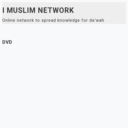
Skip
I MUSLIM NETWORK
to
Online network to spread knowledge for da'wah
content
DVD