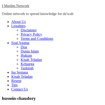
Skip
I Muslim Network
to
Online network to spread knowledge for da'wah
content
Close
About Us
Menu
Legalities
Disclaimer
Privacy Policy
Terms and Conditions
Soal Agama
Doa
Dunia Islam
Hukum
Kisah Teladan
Keluarga
Tazkirah
Isu Semasa
Kisah Teladan
Resepi
Tips
Contact Us
hussein-chaudory