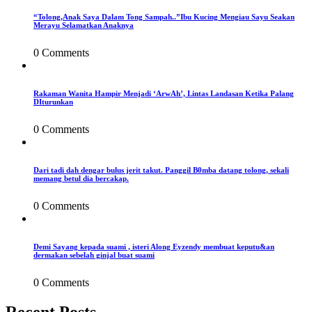
“Tolong,Anak Saya Dalam Tong Sampah..”Ibu Kucing Mengiau Sayu Seakan
Merayu Selamatkan Anaknya
0 Comments
Rakaman Wanita Hampir Menjadi ‘ArwAh’, Lintas Landasan Ketika Palang
DIturunkan
0 Comments
Dari tadi dah dengar bulus jerit takut. Panggil B0mba datang tolong, sekali
memang betul dia bercakap.
0 Comments
Demi Sayang kepada suami , isteri Along Eyzendy membuat keputu&an
dermakan sebelah ginjal buat suami
0 Comments
Recent Posts