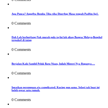
Apa Punca? Angg0ta Bomba Tiba-tiba Diser4ng Masa tengah Pad4m Ap1.
0 Comments
Dah Lah berhut4ang,Nak murah pula tu,Ini lah sikap Bangsa Melayu,Bengkel
terpaks4 di tutup
0 Comments
Berjalan Kaki Sambil Peluk Batu Nisan, Inilah Misteri Nya Rupanya….
0 Comments
Ingatkan perempuan aja complicated. Kucing pun sama. Selagi tak buat ini
boleh gegar satu rumah.
0 Comments