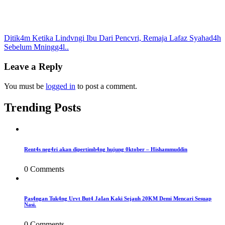
Post
Ditik4m Ketika Lindvngi Ibu Dari Pencvri, Remaja Lafaz Syahad4h
Sebelum Mningg4l..
navigation
Leave a Reply
You must be
logged in
to post a comment.
Trending Posts
Rent4s neg4ri akan dipertimb4ng hujung 0ktober – Hishammuddin
0 Comments
Pas4ngan Tuk4ng Urvt But4 JaIan Kaki Sejauh 20KM Demi Mencari Sesuap
Nasi.
0 Comments