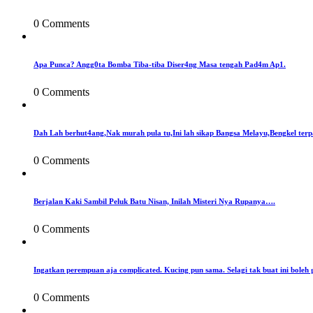
0 Comments
Apa Punca? Angg0ta Bomba Tiba-tiba Diser4ng Masa tengah Pad4m Ap1.
0 Comments
Dah Lah berhut4ang,Nak murah pula tu,Ini lah sikap Bangsa Melayu,Bengkel terp
0 Comments
Berjalan Kaki Sambil Peluk Batu Nisan, Inilah Misteri Nya Rupanya….
0 Comments
Ingatkan perempuan aja complicated. Kucing pun sama. Selagi tak buat ini boleh 
0 Comments