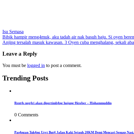
Isu Semasa
Post
Bibik hampir meng4muk, aku tadah air nak basuh baju. Si oyen ber
Anjing tersalah masuk kawasan. 3 Oyen cuba menghalang, sekali aban
navigation
Leave a Reply
You must be
logged in
to post a comment.
Trending Posts
Rent4s neg4ri akan dipertimb4ng hujung 0ktober – Hishammuddin
0 Comments
Pas4ngan Tuk4ng Urvt But4 JaIan Kaki Sejauh 20KM Demi Mencari Sesuap Nasi.