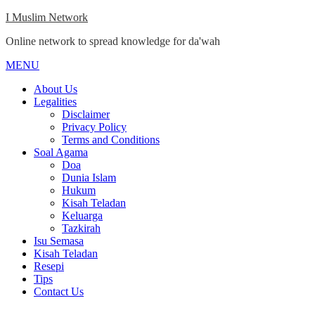
Skip
I Muslim Network
to
Online network to spread knowledge for da'wah
content
MENU
Close
Menu
About Us
Legalities
Disclaimer
Privacy Policy
Terms and Conditions
Soal Agama
Doa
Dunia Islam
Hukum
Kisah Teladan
Keluarga
Tazkirah
Isu Semasa
Kisah Teladan
Resepi
Tips
Contact Us