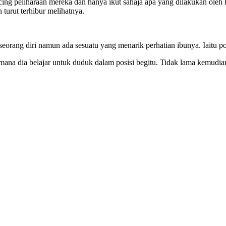
cing peliharaan mereka dan hanya ikut sahaja apa yang dilakukan oleh ku
n turut terhibur melihatnya.
seorang diri namun ada sesuatu yang menarik perhatian ibunya. Iaitu pos
i mana dia belajar untuk duduk dalam posisi begitu. Tidak lama kemudia