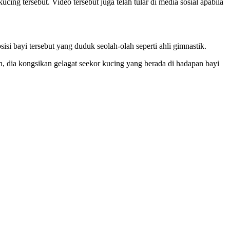
cing tersebut. Video tersebut juga telah tular di media sosial apabila
isi bayi tersebut yang duduk seolah-olah seperti ahli gimnastik.
n, dia kongsikan gelagat seekor kucing yang berada di hadapan bayi