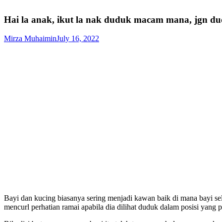
Hai la anak, ikut la nak duduk macam mana, jgn dudu
Mirza Muhaimin
July 16, 2022
Bayi dan kucing biasanya sering menjadi kawan baik di mana bayi sela
mencurl perhatian ramai apabila dia dilihat duduk dalam posisi yang 