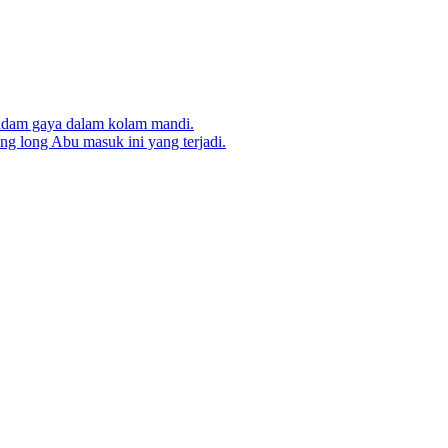
endam gaya dalam kolam mandi.
g long Abu masuk ini yang terjadi.