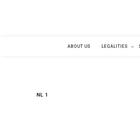
Skip
to
content
ABOUT US
LEGALITIES
NL 1