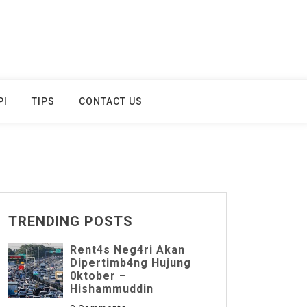
PI
TIPS
CONTACT US
TRENDING POSTS
Rent4s Neg4ri Akan
Dipertimb4ng Hujung
0ktober –
Hishammuddin