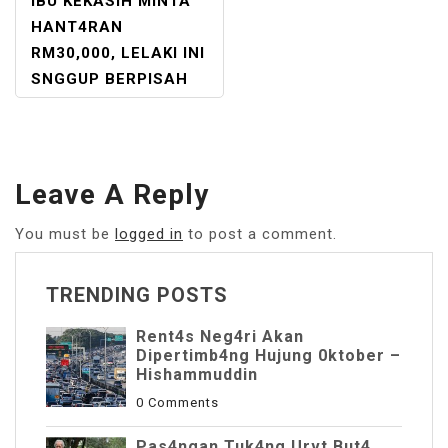
POST
IBU KEKASIH MINTA
NAVIGATION
HANT4RAN
RM30,000, LELAKI INI
SNGGUP BERPISAH
Leave A Reply
You must be
logged in
to post a comment.
TRENDING POSTS
Rent4s Neg4ri Akan
Dipertimb4ng Hujung 0ktober –
Hishammuddin
0 Comments
Pas4ngan Tuk4ng Urvt But4