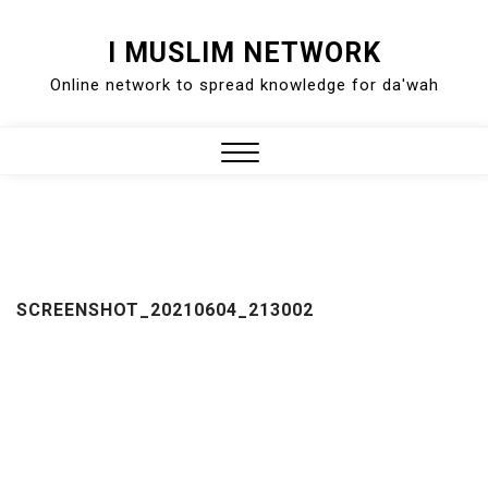
Skip
I MUSLIM NETWORK
to
Online network to spread knowledge for da'wah
content
Close
Menu
SCREENSHOT_20210604_213002