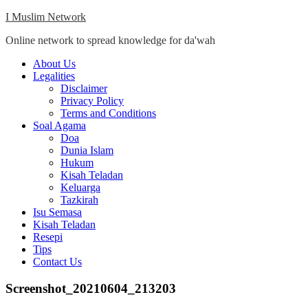
Skip
I Muslim Network
to
Online network to spread knowledge for da'wah
content
Close
About Us
Menu
Legalities
Disclaimer
Privacy Policy
Terms and Conditions
Soal Agama
Doa
Dunia Islam
Hukum
Kisah Teladan
Keluarga
Tazkirah
Isu Semasa
Kisah Teladan
Resepi
Tips
Contact Us
Screenshot_20210604_213203