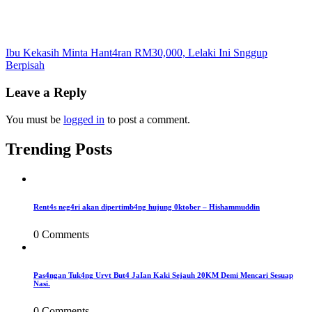
Post
Ibu Kekasih Minta Hant4ran RM30,000, Lelaki Ini Snggup
Berpisah
navigation
Leave a Reply
You must be
logged in
to post a comment.
Trending Posts
Rent4s neg4ri akan dipertimb4ng hujung 0ktober – Hishammuddin
0 Comments
Pas4ngan Tuk4ng Urvt But4 JaIan Kaki Sejauh 20KM Demi Mencari Sesuap
Nasi.
0 Comments