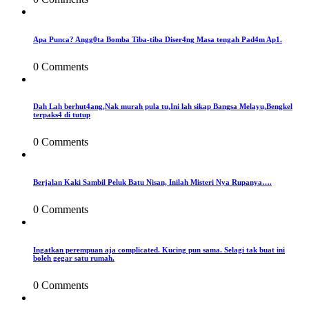
Apa Punca? Angg0ta Bomba Tiba-tiba Diser4ng Masa tengah Pad4m Ap1.
0 Comments
Dah Lah berhut4ang,Nak murah pula tu,Ini lah sikap Bangsa Melayu,Bengkel
terpaks4 di tutup
0 Comments
Berjalan Kaki Sambil Peluk Batu Nisan, Inilah Misteri Nya Rupanya….
0 Comments
Ingatkan perempuan aja complicated. Kucing pun sama. Selagi tak buat ini
boleh gegar satu rumah.
0 Comments