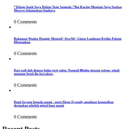
“Tolong,Anak Saya Dalam Tong Sampah..”Ibu Kucing Mengiau Sayu Seakan
Merayu Selamatkan Anaknya
0 Comments
Rakaman Wanita Hampir Menjadi ‘ArwAh’, Lintas Landasan Ketika Palang
DIturunkan
0 Comments
Dari tadi dah dengar bulus jerit takut. Panggil B0mba datang tolong, sekali
memang betul dia bercakap.
0 Comments
Demi Sayang kepada suami , isteri Along Eyzendy membuat keputu&an
dermakan sebelah ginjal buat suami
0 Comments
Recent Posts