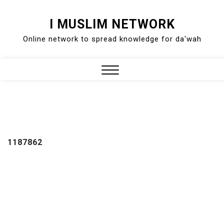
Skip
I MUSLIM NETWORK
to
Online network to spread knowledge for da'wah
content
Close
Menu
1187862