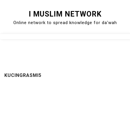
Skip
I MUSLIM NETWORK
to
Online network to spread knowledge for da'wah
content
Close
Menu
KUCINGRASMI5