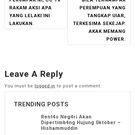
NAVIGATION
PER0MPAK NI, CC TV
BILA TERNAMPAK
RAKAM AKSI APA
PEREMPUAN YANG
YANG LELAKI INI
TANGKAP UIAR,
LAKUKAN.
TERKESIMA SEKEJAP.
AKAK MEMANG
POWER.
Leave A Reply
You must be
logged in
to post a comment.
TRENDING POSTS
Rent4s Neg4ri Akan
Dipertimb4ng Hujung 0ktober –
Hishammuddin