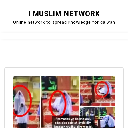
Skip
I MUSLIM NETWORK
to
Online network to spread knowledge for da'wah
content
Close
Menu