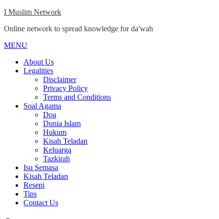
Skip
I Muslim Network
to
Online network to spread knowledge for da'wah
content
MENU
Close
Menu
About Us
Legalities
Disclaimer
Privacy Policy
Terms and Conditions
Soal Agama
Doa
Dunia Islam
Hukum
Kisah Teladan
Keluarga
Tazkirah
Isu Semasa
Kisah Teladan
Resepi
Tips
Contact Us