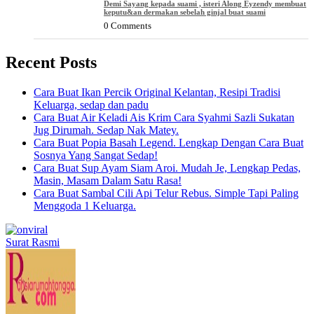
Demi Sayang kepada suami , isteri Along Eyzendy membuat
keputu&an dermakan sebelah ginjal buat suami
0 Comments
Recent Posts
Cara Buat Ikan Percik Original Kelantan, Resipi Tradisi
Keluarga, sedap dan padu
Cara Buat Air Keladi Ais Krim Cara Syahmi Sazli Sukatan
Jug Dirumah. Sedap Nak Matey.
Cara Buat Popia Basah Legend. Lengkap Dengan Cara Buat
Sosnya Yang Sangat Sedap!
Cara Buat Sup Ayam Siam Aroi. Mudah Je, Lengkap Pedas,
Masin, Masam Dalam Satu Rasa!
Cara Buat Sambal Cili Api Telur Rebus. Simple Tapi Paling
Menggoda 1 Keluarga.
Surat Rasmi