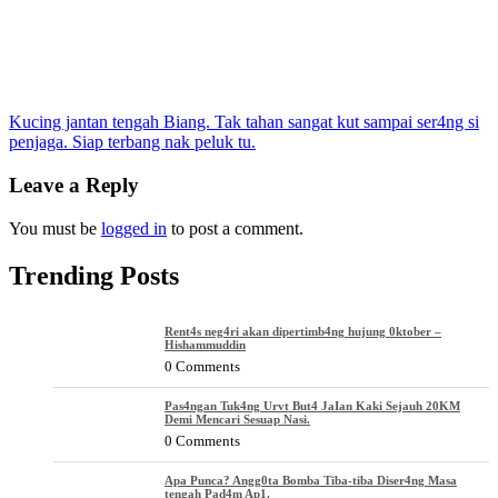
Post
Kucing jantan tengah Biang. Tak tahan sangat kut sampai ser4ng si
penjaga. Siap terbang nak peluk tu.
navigation
Leave a Reply
You must be
logged in
to post a comment.
Trending Posts
Rent4s neg4ri akan dipertimb4ng hujung 0ktober –
Hishammuddin
0 Comments
Pas4ngan Tuk4ng Urvt But4 JaIan Kaki Sejauh 20KM
Demi Mencari Sesuap Nasi.
0 Comments
Apa Punca? Angg0ta Bomba Tiba-tiba Diser4ng Masa
tengah Pad4m Ap1.