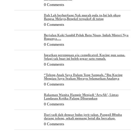
0 Comments
Dah Lah berhut4ang,Nak murah pula tu,Ini lah sikap
Bangsa Melayu,Bengkel terpaks4 di tutup
0 Comments
Berjalan Kaki Sambil Peluk Batu Nisan, Inilah Misteri Nya
Rupanya….
0 Comments
Ingatkan perempuan aja complicated. Kucing pun sama.
Selagi tak buat ini boleh gegar satu rumah.
0 Comments
“Tolong,Anak Saya Dalam Tong Sampah..”Ibu Kucing
Mengiau Sayu Seakan Merayu Selamatkan Anaknya
0 Comments
Rakaman Wanita Hampir Menjadi ‘ArwAh’, Lintas
Landasan Ketika Palang DIturunkan
0 Comments
Dari tadi dah dengar bulus jerit takut. Panggil B0mba
datang tolong, sekali memang betul dia bercakap.
0 Comments