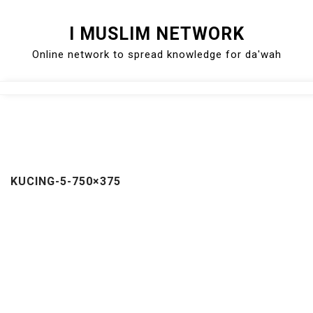
Skip
I MUSLIM NETWORK
to
Online network to spread knowledge for da'wah
content
Close
Menu
KUCING-5-750×375