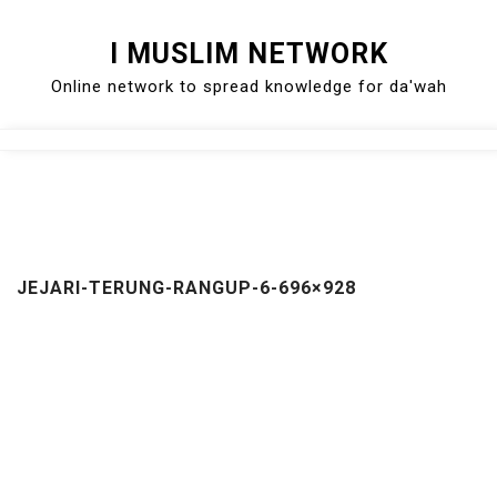
Skip
I MUSLIM NETWORK
to
Online network to spread knowledge for da'wah
content
Close
Menu
JEJARI-TERUNG-RANGUP-6-696×928