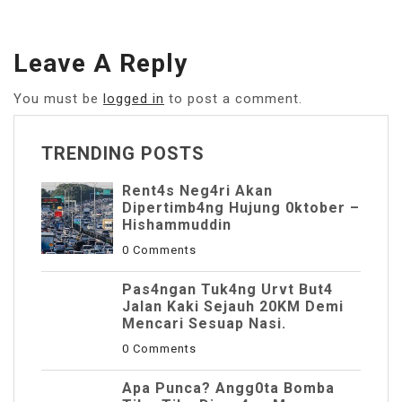
Leave A Reply
You must be
logged in
to post a comment.
TRENDING POSTS
Rent4s Neg4ri Akan
Dipertimb4ng Hujung 0ktober –
Hishammuddin
0 Comments
Pas4ngan Tuk4ng Urvt But4
JaIan Kaki Sejauh 20KM Demi
Mencari Sesuap Nasi.
0 Comments
Apa Punca? Angg0ta Bomba