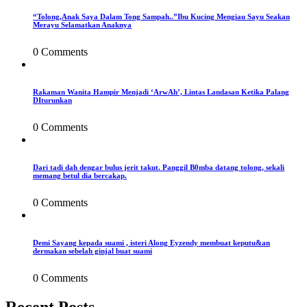
“Tolong,Anak Saya Dalam Tong Sampah..”Ibu Kucing Mengiau Sayu Seakan
Merayu Selamatkan Anaknya
0 Comments
Rakaman Wanita Hampir Menjadi ‘ArwAh’, Lintas Landasan Ketika Palang
DIturunkan
0 Comments
Dari tadi dah dengar bulus jerit takut. Panggil B0mba datang tolong, sekali
memang betul dia bercakap.
0 Comments
Demi Sayang kepada suami , isteri Along Eyzendy membuat keputu&an
dermakan sebelah ginjal buat suami
0 Comments
Recent Posts