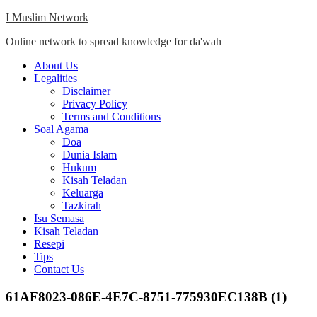
Skip
I Muslim Network
to
Online network to spread knowledge for da'wah
content
Close
About Us
Menu
Legalities
Disclaimer
Privacy Policy
Terms and Conditions
Soal Agama
Doa
Dunia Islam
Hukum
Kisah Teladan
Keluarga
Tazkirah
Isu Semasa
Kisah Teladan
Resepi
Tips
Contact Us
61AF8023-086E-4E7C-8751-775930EC138B (1)