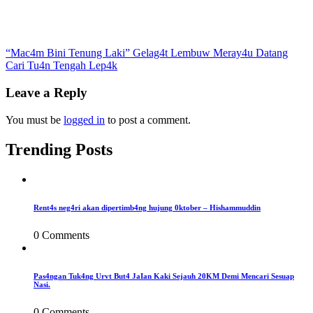
Post
“Mac4m Bini Tenung Laki” Gelag4t Lembuw Meray4u Datang
Cari Tu4n Tengah Lep4k
navigation
Leave a Reply
You must be
logged in
to post a comment.
Trending Posts
Rent4s neg4ri akan dipertimb4ng hujung 0ktober – Hishammuddin
0 Comments
Pas4ngan Tuk4ng Urvt But4 JaIan Kaki Sejauh 20KM Demi Mencari Sesuap
Nasi.
0 Comments