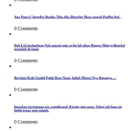
Apa Punca? Angg0ta Bomba Tiba-tiba Diser4ng Masa tengah Pad4m Ap1.
0 Comments
Dah Lah berhut4ang,Nak murah pula tu,Ini lah sikap Bangsa Melayu,Bengkel
terpaks4 di tutup
0 Comments
Berjalan Kaki Sambil Peluk Batu Nisan, Inilah Misteri Nya Rupanya….
0 Comments
Ingatkan perempuan aja complicated. Kucing pun sama. Selagi tak buat ini
boleh gegar satu rumah.
0 Comments