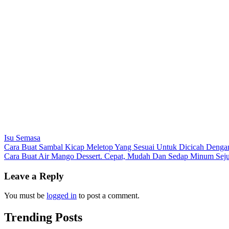
Isu Semasa
Post
Cara Buat Sambal Kicap Meletop Yang Sesuai Untuk Dicicah Dengan 
Cara Buat Air Mango Dessert. Cepat, Mudah Dan Sedap Minum Seju
navigation
Leave a Reply
You must be
logged in
to post a comment.
Trending Posts