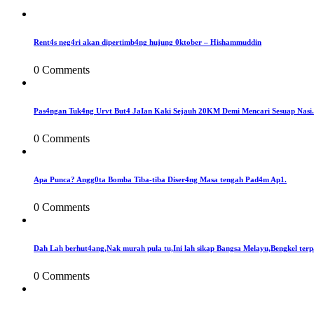
Rent4s neg4ri akan dipertimb4ng hujung 0ktober – Hishammuddin
0 Comments
Pas4ngan Tuk4ng Urvt But4 JaIan Kaki Sejauh 20KM Demi Mencari Sesuap Nasi.
0 Comments
Apa Punca? Angg0ta Bomba Tiba-tiba Diser4ng Masa tengah Pad4m Ap1.
0 Comments
Dah Lah berhut4ang,Nak murah pula tu,Ini lah sikap Bangsa Melayu,Bengkel terp
0 Comments