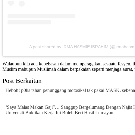
A post shared by IRMA HASMIE IBRAHIM (@irmahasmi
Walaupun kita ada kebebasan dalam memperagakan sesuatu fesyen, tida
Muslim mahupun Muslimah dalam berpakaian seperti menjaga aurat, tid
Post Berkaitan
Heboh! p0lis tahan penunggang motosikal tak pakai MASK, sebenar
‘Saya Malas Makan Gaji”… Sanggup Bergelumang Dengan Najis H
Universiti Buktikan Kerja Ini Boleh Beri Hasil Lumayan.