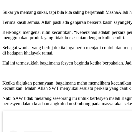
Sukar ya memang sukar, tapi bila kita saling berjemaah MashaAllah ha
Terima kasih semua. Allah pasti ada ganjaran berserta kasih sayangNy
Berkongsi mengenai rutin kecantikan, “Kebersihan adalah perkara per
menggunakan produk yang tidak bersesuaian dengan kulit sendiri.
Sebagai wanita yang berhijab kita juga perlu menjadi contoh dan m
di hadapan khalayak ramai.
Hal ini termasuklah bagaimana fesyen baginda ketika berpakaian. Jad
Ketika diajukan pertanyaan, bagaimana mahu memelihara kecantikan 
kecantikan. Malah Allah SWT menyukai sesuatu perkara yang cantik 
Nabi SAW tidak melarang seseorang itu untuk berfesyen malah Bagi
berfesyen dalam keadaan angkuh dan s0mbong pada masyarakat sekel