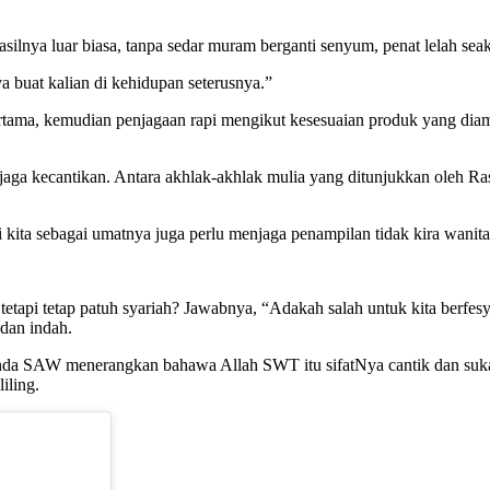
silnya luar biasa, tanpa sedar muram berganti senyum, penat lelah sea
a buat kalian di kehidupan seterusnya.”
tama, kemudian penjagaan rapi mengikut kesesuaian produk yang diambi
enjaga kecantikan. Antara akhlak-akhlak mulia yang ditunjukkan oleh
i kita sebagai umatnya juga perlu menjaga penampilan tidak kira wanit
tetapi tetap patuh syariah? Jawabnya, “Adakah salah untuk kita berf
dan indah.
nda SAW menerangkan bahawa Allah SWT itu sifatNya cantik dan suka
iling.