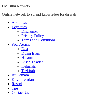
Skip
I Muslim Network
to
Online network to spread knowledge for da'wah
content
Close
About Us
Menu
Legalities
Disclaimer
Privacy Policy
Terms and Conditions
Soal Agama
Doa
Dunia Islam
Hukum
Kisah Teladan
Keluarga
Tazkirah
Isu Semasa
Kisah Teladan
Resepi
Tips
Contact Us