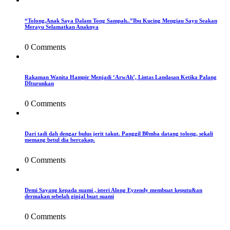
“Tolong,Anak Saya Dalam Tong Sampah..”Ibu Kucing Mengiau Sayu Seakan
Merayu Selamatkan Anaknya
0 Comments
Rakaman Wanita Hampir Menjadi ‘ArwAh’, Lintas Landasan Ketika Palang
DIturunkan
0 Comments
Dari tadi dah dengar bulus jerit takut. Panggil B0mba datang tolong, sekali
memang betul dia bercakap.
0 Comments
Demi Sayang kepada suami , isteri Along Eyzendy membuat keputu&an
dermakan sebelah ginjal buat suami
0 Comments