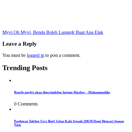
Post
Myvi Oh Myvi, Benda Boleh Langg4r Buat Apa Elak
navigation
Leave a Reply
You must be
logged in
to post a comment.
Trending Posts
Rent4s neg4ri akan dipertimb4ng hujung 0ktober – Hishammuddin
0 Comments
Pas4ngan Tuk4ng Urvt But4 JaIan Kaki Sejauh 20KM Demi Mencari Sesuap
Nasi.