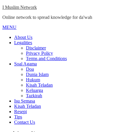
Skip
I Muslim Network
to
Online network to spread knowledge for da'wah
content
MENU
Close
Menu
About Us
Legalities
Disclaimer
Privacy Policy
Terms and Conditions
Soal Agama
Doa
Dunia Islam
Hukum
Kisah Teladan
Keluarga
Tazkirah
Isu Semasa
Kisah Teladan
Resepi
Tips
Contact Us