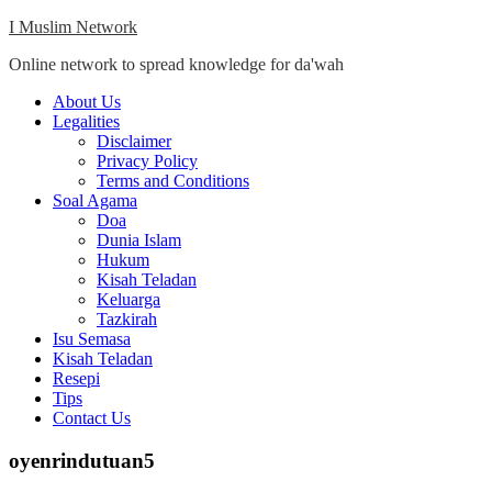
Skip
I Muslim Network
to
Online network to spread knowledge for da'wah
content
Close
About Us
Menu
Legalities
Disclaimer
Privacy Policy
Terms and Conditions
Soal Agama
Doa
Dunia Islam
Hukum
Kisah Teladan
Keluarga
Tazkirah
Isu Semasa
Kisah Teladan
Resepi
Tips
Contact Us
oyenrindutuan5