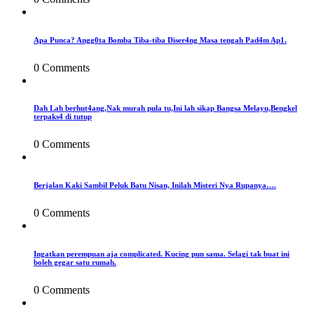
Apa Punca? Angg0ta Bomba Tiba-tiba Diser4ng Masa tengah Pad4m Ap1.
0 Comments
Dah Lah berhut4ang,Nak murah pula tu,Ini lah sikap Bangsa Melayu,Bengkel
terpaks4 di tutup
0 Comments
Berjalan Kaki Sambil Peluk Batu Nisan, Inilah Misteri Nya Rupanya….
0 Comments
Ingatkan perempuan aja complicated. Kucing pun sama. Selagi tak buat ini
boleh gegar satu rumah.
0 Comments