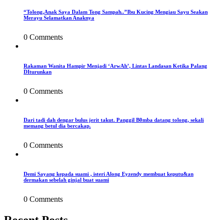
“Tolong,Anak Saya Dalam Tong Sampah..”Ibu Kucing Mengiau Sayu Seakan
Merayu Selamatkan Anaknya
0 Comments
Rakaman Wanita Hampir Menjadi ‘ArwAh’, Lintas Landasan Ketika Palang
DIturunkan
0 Comments
Dari tadi dah dengar bulus jerit takut. Panggil B0mba datang tolong, sekali
memang betul dia bercakap.
0 Comments
Demi Sayang kepada suami , isteri Along Eyzendy membuat keputu&an
dermakan sebelah ginjal buat suami
0 Comments
Recent Posts