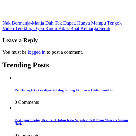
Post
Nak Bermanja-Manja Dah Tak Dapat, Hanya Mampu Tengok
Video Terakhir, Oyen Rindu Bibik Buat Keluarga Sedih
navigation
Leave a Reply
You must be
logged in
to post a comment.
Trending Posts
Rent4s neg4ri akan dipertimb4ng hujung 0ktober – Hishammuddin
0 Comments
Pas4ngan Tuk4ng Urvt But4 JaIan Kaki Sejauh 20KM Demi Mencari Sesuap
Nasi.
0 Comments